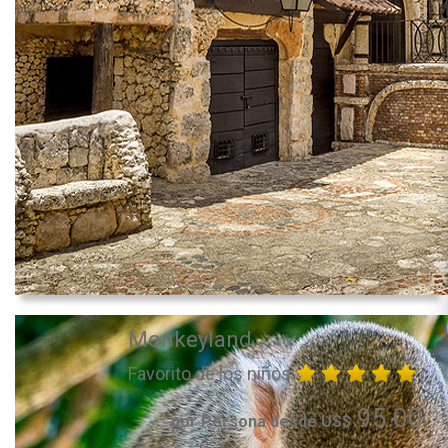
Monkeyland
Favorito de los niños
95.00
por Persona desde US$