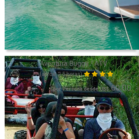
Aventura Buggy / ATV
(aprox. 2.5 horas)
60.00
por Persona desde US$