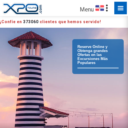
HECHO PARA SER EXPLORADO
Menu
¡Confíe en
373060
clientes que hemos servido!
Reserve Online y
Obtenga grandes
Ofertas en las
Excursiones Más
Populares