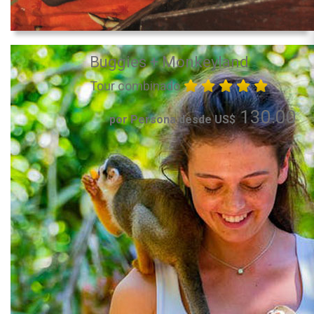
Buggies + Monkeyland
Tour combinado
130.00
por Persona desde US$