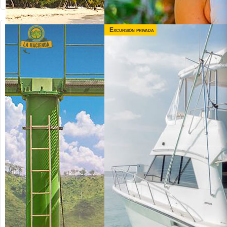
Excursión privada
desde US$
130.00
MONKEYLAND +
BUGGY
desde US$
Republica Dominicana