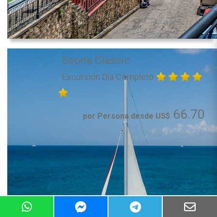
Saona Classic
Excursión Día Completo
66.70
por Persona desde US$