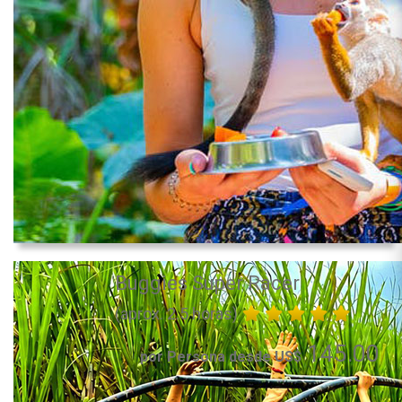
Buggies Super Racer
(aprox. 2.5 horas)
145.00
por Persona desde US$