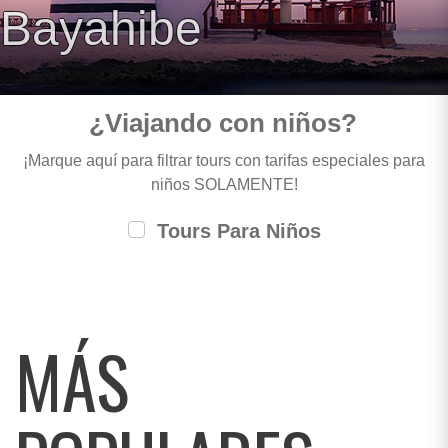
Bayahibe
¿Viajando con niños?
¡Marque aquí para filtrar tours con tarifas especiales para
niños SOLAMENTE!
Tours Para Niños
MÁS