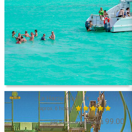
La Hacienda Park
(aprox. 6 horas)
99.00
por Persona desde US$