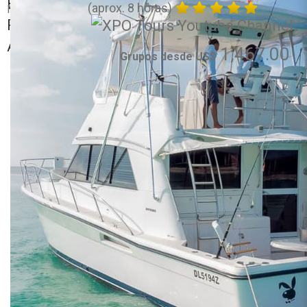
Bayahibe, Bavaro,
(aprox. 8 horas)
MÁS INFO
MÁS INFO
Republica Dominicana
Punta Cana, Uvero
Bayahibe, Bavaro,
Alto, La Romana
1,467.00
Punta Cana, Uvero
Grupos desde US$
Alto