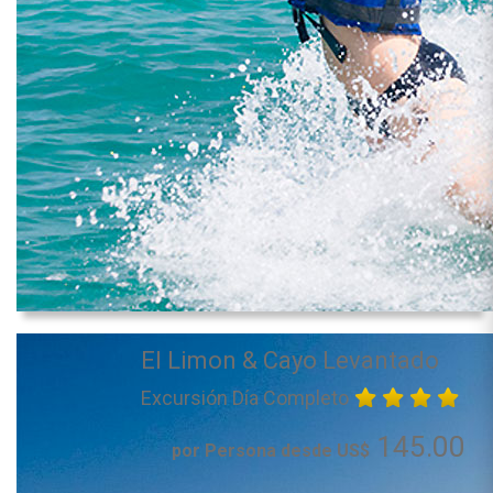
El Limon & Cayo Levantado
Excursión Día Completo
145.00
por Persona desde US$