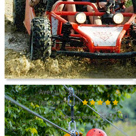
Aventura Zipline
(aprox. 2.5 horas)
90.00
por Persona desde US$