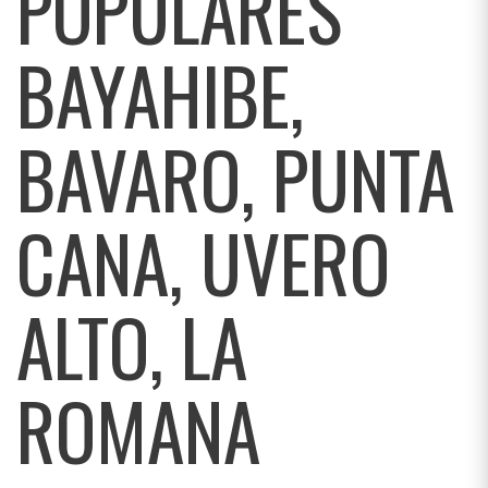
POPULARES
BAYAHIBE,
BAVARO, PUNTA
CANA, UVERO
ALTO, LA
ROMANA