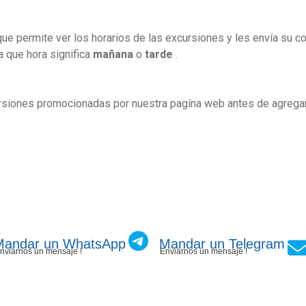
e permite ver los horarios de las excursiones y les envía su con
a que hora significa
mañana
o
tarde
.
siones promocionadas por nuestra pagína web antes de agregarl
Mandar un WhatsApp
Mandar un Telegram
nviarnos un mensaje !
Enviarnos un mensaje !