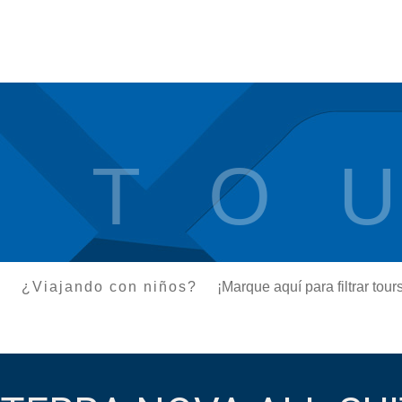
T O U
¿Viajando con niños?
¡Marque aquí para filtrar to