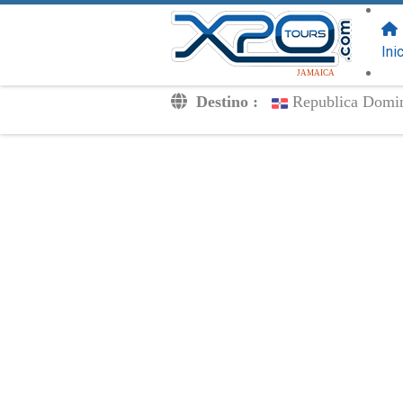
SIGUENOS
EN:
Ini
JAMAICA
Destino :
Republica Domi
Traslados
Excursiones
Privado
Tarifa de Niños
Tu Voucher