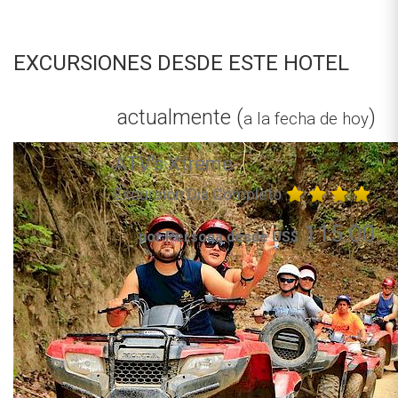
EXCURSIONES DESDE ESTE HOTEL
actualmente (
)
a la fecha de hoy
ATV's Xtreme
Excursión Día Completo
115.00
por Persona desde US$