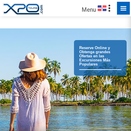
Menu
¡Confíe en
373192
clientes que hemos servido!
Reserve Online y
Obtenga grandes
Ofertas en las
Excursiones Más
Populares