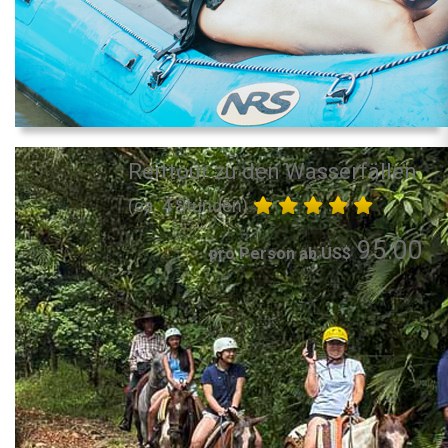
Reittour zu den Wasserfällen
(ca. 4 Stunden)
95.00
pro Person ab US$