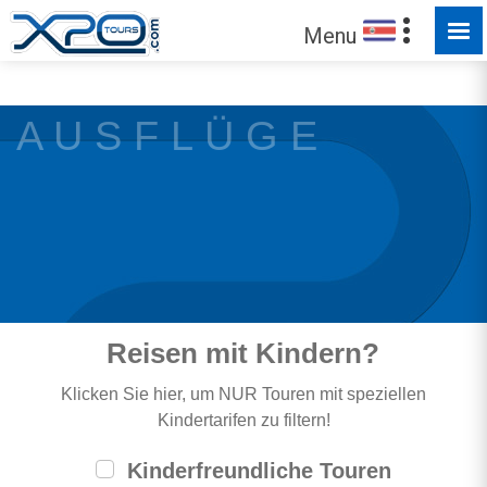
FÜR SIE ZUM ENTDECKEN
Menu
Vertrauen Sie unseren
373125
Kunden !
A U S F L Ü G E
Reisen mit Kindern?
Klicken Sie hier, um NUR Touren mit speziellen
Kindertarifen zu filtern!
Kinderfreundliche Touren