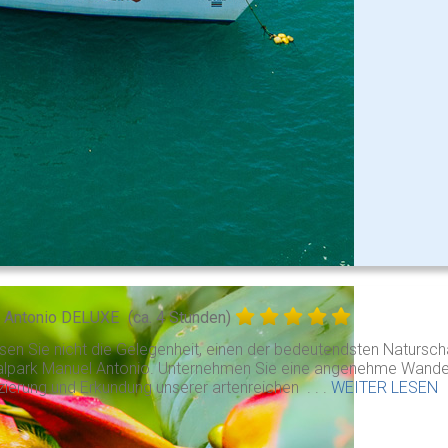
 Antonio DELUXE
(ca. 4 Stunden)
sen Sie nicht die Gelegenheit, einen der bedeutendsten Natursc
lpark Manuel Antonio. Unternehmen Sie eine angenehme Wanderun
izierung und Erkundung unserer artenreichen . . .
WEITER LESEN