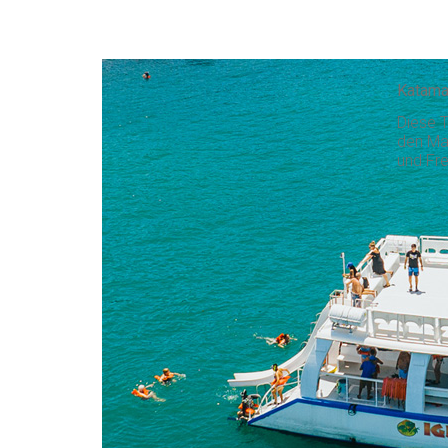
Katama
Diese T
den Ma
und Fre