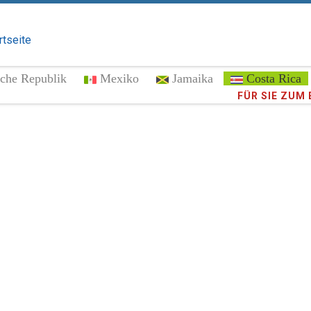
rtseite
che Republik
Mexiko
Jamaika
Costa Rica
Vertrauen Si