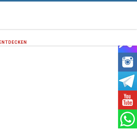
e unseren
372,798
Kunden !