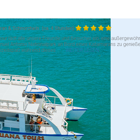
ran & Schnorcheln
(ca. 4 Stunden)
our lädt alle unsere Freunde und Besucher ein, eine außergewöhn
nuel Antonio Nationalpark an Bord eines Katamarans zu genieße
izeitspaß während dieses . . .
WEITER LESEN