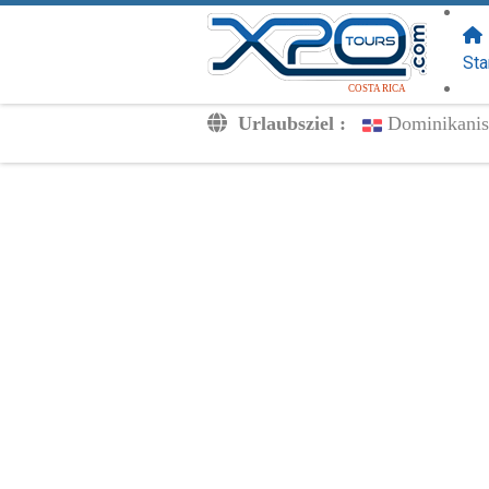
FOLGEN SIE
UNS:
Sta
COSTA RICA
Urlaubsziel :
Dominikanis
Transfers
Ausflüge
Privat
Kinderpreise
Dein Voucher