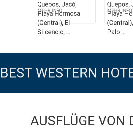
Quepos, Jacó,
Quepos, 
MEHR INFO
MEHR INFO
Playa Hermosa
Playa H
(Central), El
(Central)
Silcencio, ...
Palo ...
BEST WESTERN HOTE
AUSFLÜGE VON 