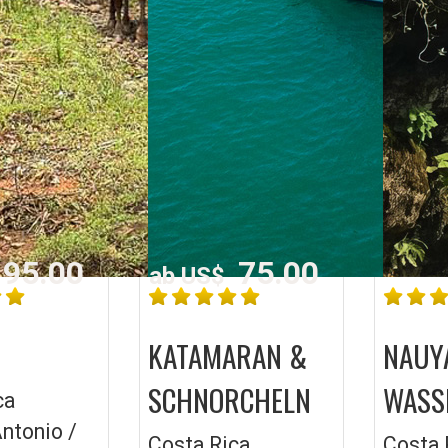
95.00
75.00
ab US$
KATAMARAN &
NAUY
SCHNORCHELN
WASS
ca
ntonio /
Costa Rica
Costa 