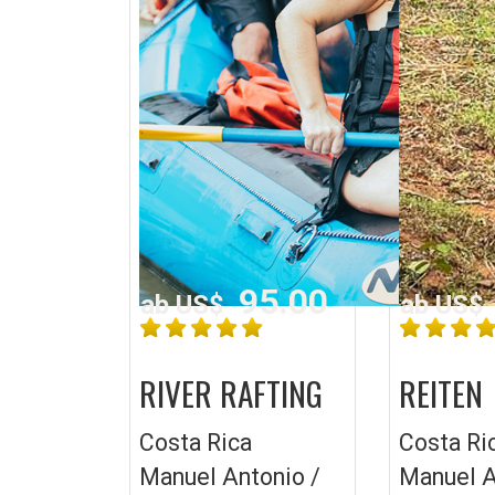
95.00
ab US$
ab US$
RIVER RAFTING
REITEN
Costa Rica
Costa Ri
Manuel Antonio /
Manuel A