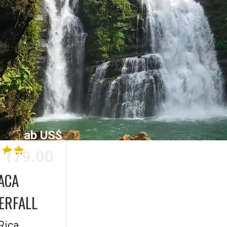
ab US$
179.00
ACA
ERFALL
Rica