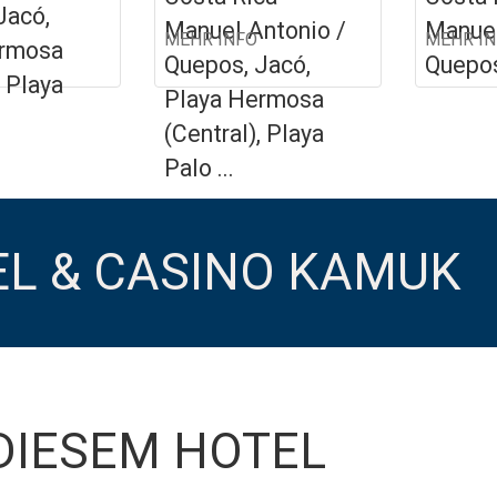
Jacó,
Manuel Antonio /
Manuel
MEHR INFO
MEHR I
ermosa
Quepos, Jacó,
Quepo
, Playa
Playa Hermosa
(Central), Playa
Palo ...
L & CASINO KAMUK
DIESEM HOTEL