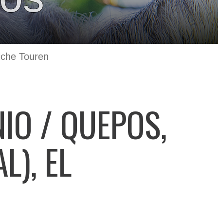
iche Touren
IO / QUEPOS,
L), EL