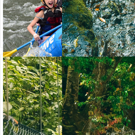
90.50
ab US$
ab US$
123.00