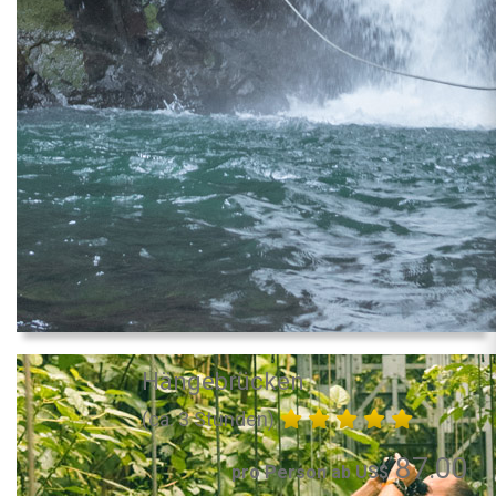
Hängebrücken
(ca. 3 Stunden)
87.00
pro Person ab US$