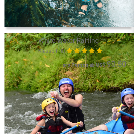
White Water Rafting
Klasse II-III
90.50
pro Person ab US$