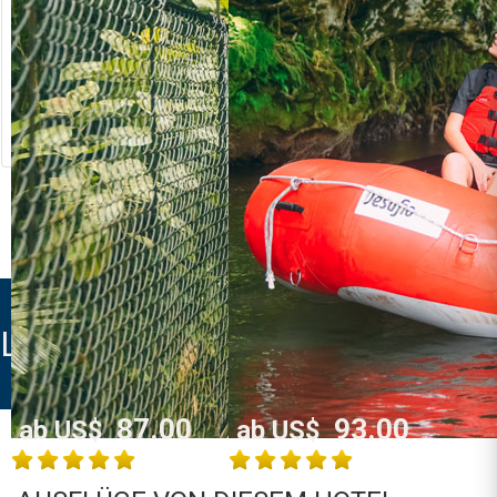
RIVER RAFTING
LOST CANYON
Costa Rica
Costa Rica
La Fortuna /
La Fortuna /
Arenal
Arenal
MEHR INFO
MEHR INFO
LAS COLINAS HOTEL
87.00
93.00
ab US$
ab US$