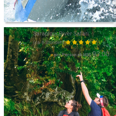
Sarapiqui River Safari
(ca. 6 Stunden)
93.00
pro Person ab US$