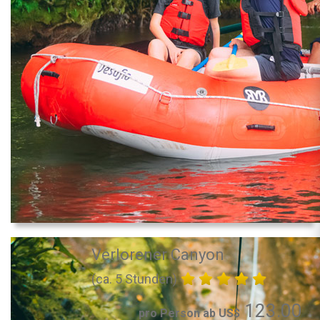
Verlorener Canyon
(ca. 5 Stunden)
123.00
pro Person ab US$