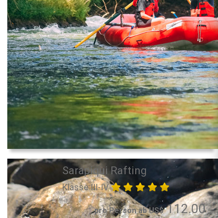
Sarapiqui Rafting
Klasse III-IV
112.00
pro Person ab US$