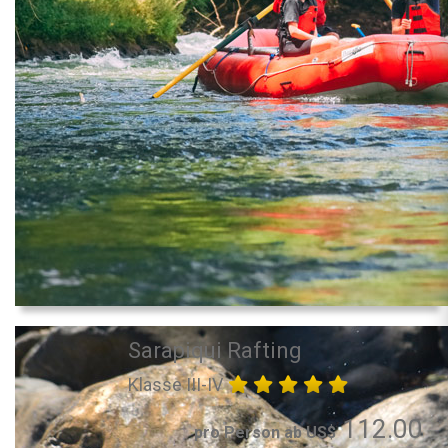
Sarapiqui Rafting
Klasse III-IV
112.00
pro Person ab US$