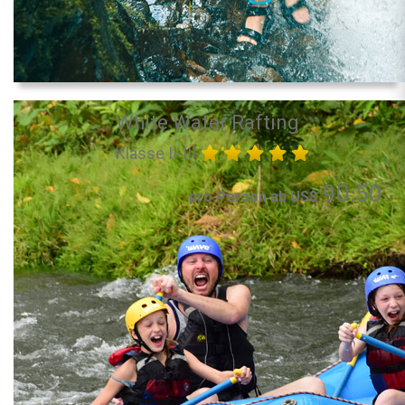
White Water Rafting
Klasse II-III
90.50
pro Person ab US$