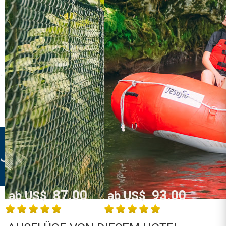
RIVER RAFTING
LOST CANYON
Costa Rica
Costa Rica
La Fortuna /
La Fortuna /
Arenal
Arenal
MEHR INFO
MEHR INFO
JUST A DREAM HOUSE
87.00
93.00
ab US$
ab US$