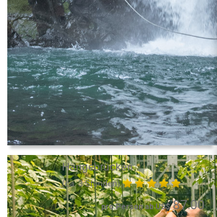
Hängebrücken
(ca. 3 Stunden)
87.00
pro Person ab US$