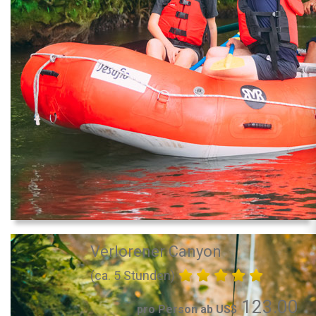
Verlorener Canyon
(ca. 5 Stunden)
123.00
pro Person ab US$