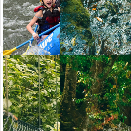
90.50
ab US$
ab US$
123.00