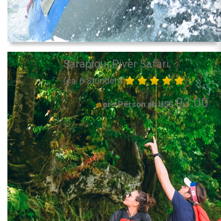
Sarapiqui River Safari
(ca. 6 Stunden)
93.00
pro Person ab US$