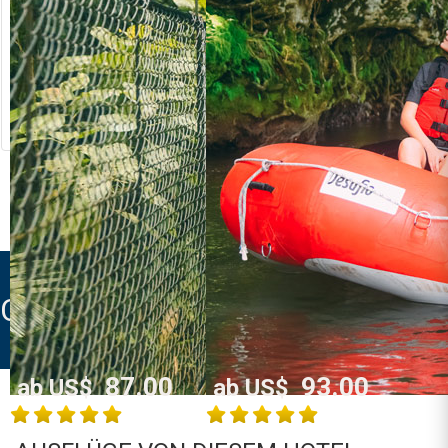
RIVER RAFTING
LOST CANYON
Costa Rica
Costa Rica
La Fortuna /
La Fortuna /
Arenal
Arenal
MEHR INFO
MEHR INFO
CATARATA LODGE
87.00
93.00
ab US$
ab US$