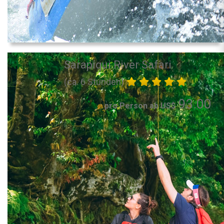
Sarapiqui River Safari
(ca. 6 Stunden)
93.00
pro Person ab US$