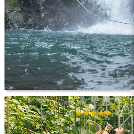
Hängebrücken
(ca. 3 Stunden)
87.00
pro Person ab US$