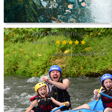
White Water Rafting
Klasse II-III
90.50
pro Person ab US$