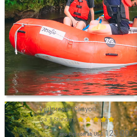
Verlorener Canyon
(ca. 5 Stunden)
123.00
pro Person ab US$