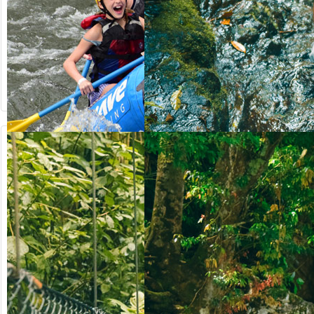
90.50
ab US$
ab US$
123.00