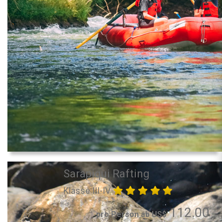
Sarapiqui Rafting
Klasse III-IV
112.00
pro Person ab US$