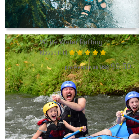
White Water Rafting
Klasse II-III
90.50
pro Person ab US$