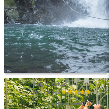
Hängebrücken
(ca. 3 Stunden)
87.00
pro Person ab US$