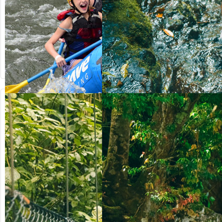
90.50
ab US$
ab US$
123.00