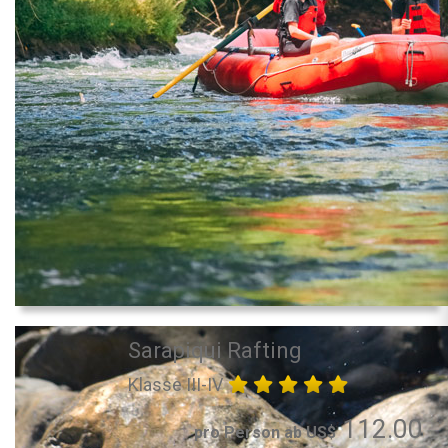
Sarapiqui Rafting
Klasse III-IV
112.00
pro Person ab US$