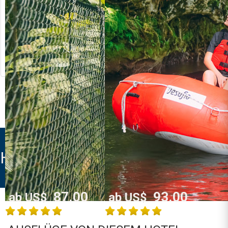
RIVER RAFTING
LOST CANYON
Costa Rica
Costa Rica
La Fortuna /
La Fortuna /
Arenal
Arenal
MEHR INFO
MEHR INFO
HOTEL VILLAS VISTA ARENAL
87.00
93.00
ab US$
ab US$