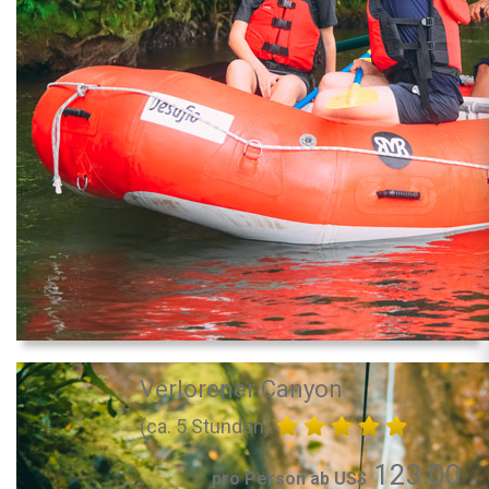
Verlorener Canyon
(ca. 5 Stunden)
123.00
pro Person ab US$