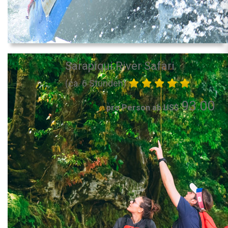
Sarapiqui River Safari
(ca. 6 Stunden)
93.00
pro Person ab US$