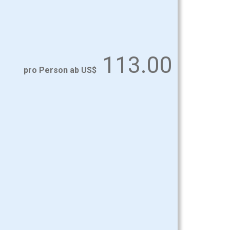
113.00
pro Person ab US$