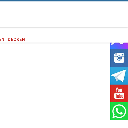
e unseren
372,781
Kunden !