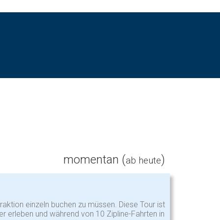
momentan (
)
ab heute
raktion einzeln buchen zu müssen. Diese Tour ist
er erleben und während von 10 Zipline-Fahrten in