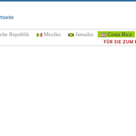
rtseite
che Republik
Mexiko
Jamaika
Costa Rica
Vertrauen Si