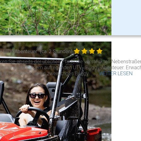
– UTV-Abenteuer
(ca. 2 Stunden)
ken Sie abseits der üblichen Pfade die versteckten Nebenstraß
hbar sind, bei diesem aufregenden UTV-/Buggy-Abenteuer. Erwac
n mit Kindern sich ein zweisitziges Buggy . . .
WEITER LESEN