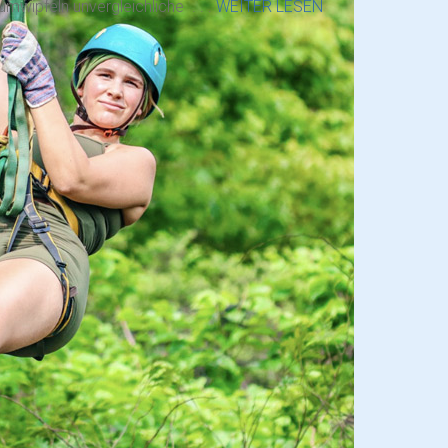
mwipfeln unvergleichliche . . .
WEITER LESEN