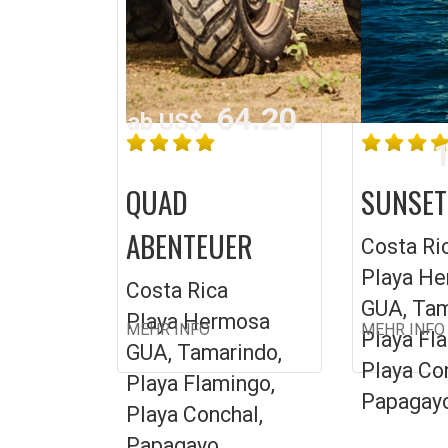
64.20
ab US$
1
QUAD
SUNSET
ABENTEUER
Costa Ri
Playa H
Costa Rica
GUA, Tam
Playa Hermosa
MEHR INFO
MEHR INFO
Playa Fl
GUA, Tamarindo,
Playa Co
Playa Flamingo,
Papagay
Playa Conchal,
Papagayo