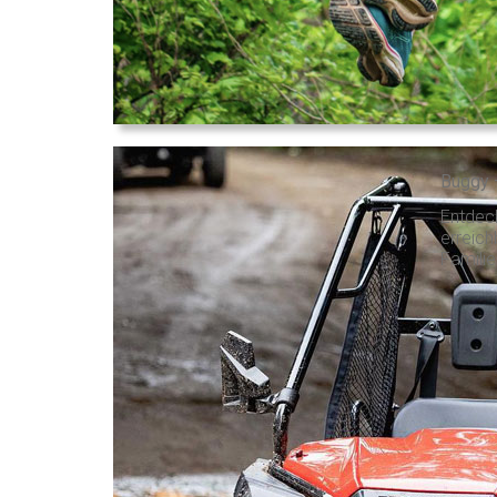
Buggy 
Entdec
erreic
Familie