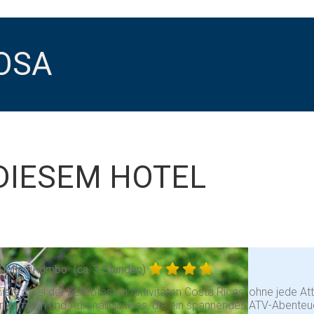
OSA
DIESEM HOTEL
Zipline Kombo
(ca. 3 Stunden)
ere zwei der beliebtesten Aktivitäten Costa Ricas, ohne jede Att
ür Familien und Adrenalinjunkies, die ein spannendes ATV-Abenteu