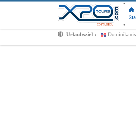
FOLGEN SIE
UNS:
Sta
COSTA RICA
Urlaubsziel :
Dominikanis
Transfers
Ausflüge
Privat
Kinderpreise
Dein Voucher