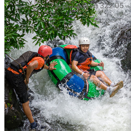
322.05
pro Person ab US$