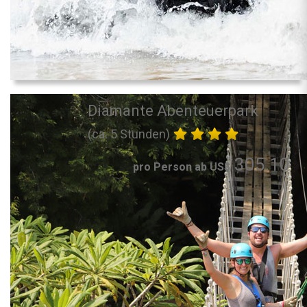
Diamante Abenteuerpark
(ca. 5 Stunden)
305.10
pro Person ab US$