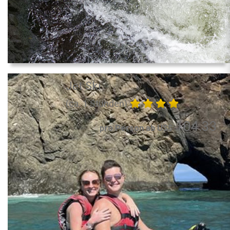
Jet Ski
(ca. 1 Stunden)
104.33
pro Person ab US$