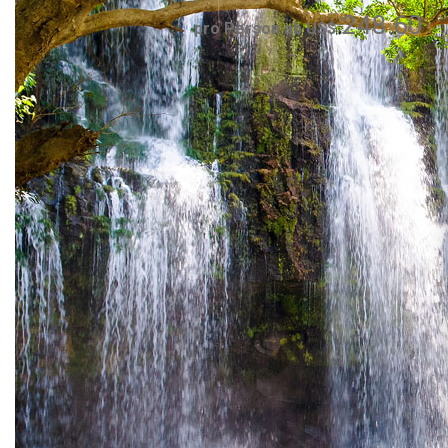
248.60
pro Person ab US$