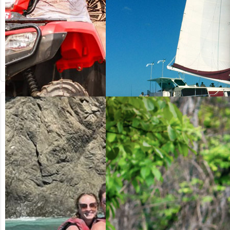
64.20
ab US$
ab US$
125.00