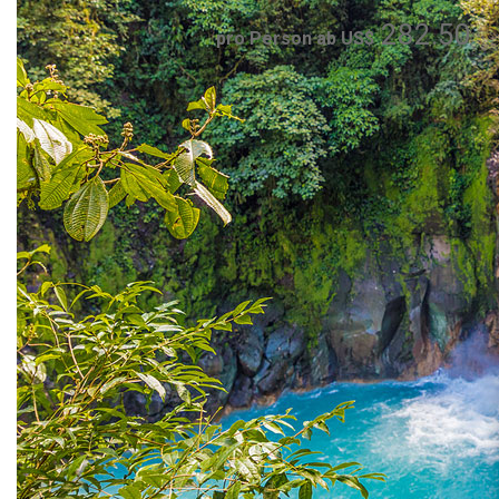
282.50
pro Person ab US$