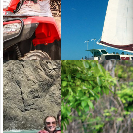
64.20
ab US$
ab US$
125.00