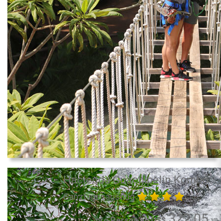
Hacienda Guachipelín Kombo
Ganztagesausflug
322.05
pro Person ab US$