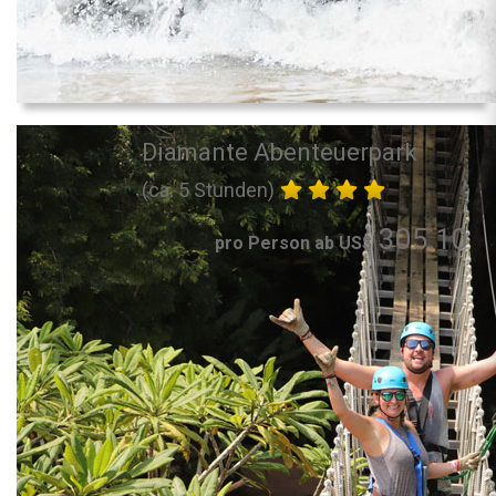
Diamante Abenteuerpark
(ca. 5 Stunden)
305.10
pro Person ab US$