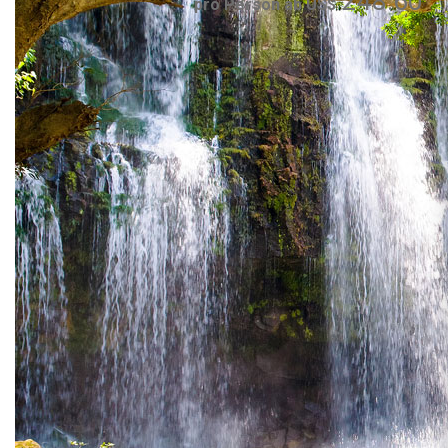
248.60
pro Person ab US$