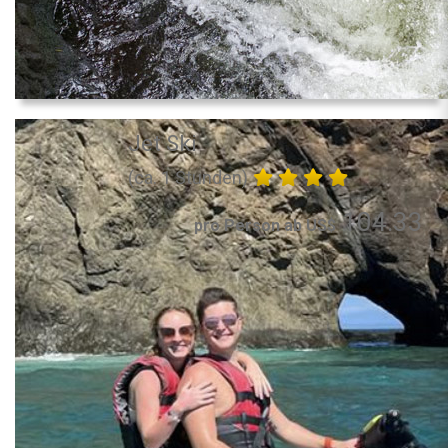
Jet Ski
(ca. 1 Stunden)
104.33
pro Person ab US$