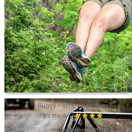
Buggy – UTV-Abenteuer
(ca. 2 Stunden)
96.30
pro Person ab US$