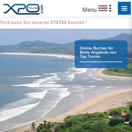
Menu
Vertrauen Sie unseren
373123
Kunden !
Online Buchen für
Beste Angebote von
Top Touren