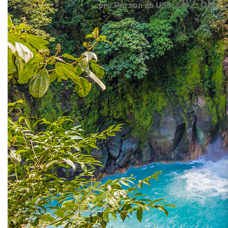
282.50
pro Person ab US$