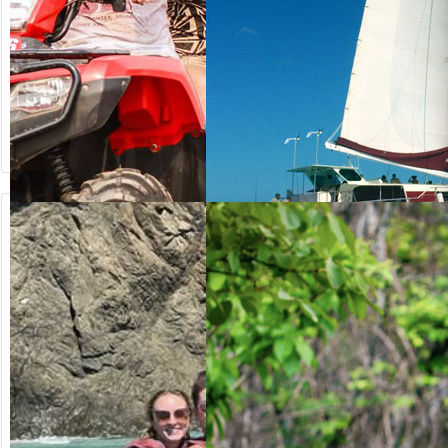
64.20
ab US$
ab US$
125.00