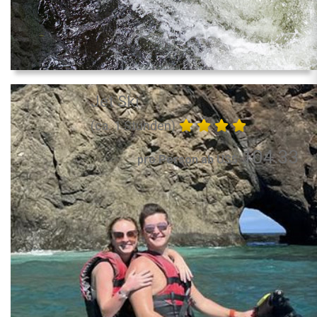
Jet Ski
(ca. 1 Stunden)
104.33
pro Person ab US$