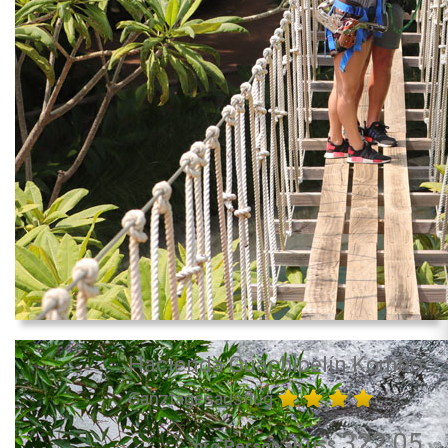
Hacienda Guachipelín Kombo
Ganztagesausflug
322.05
pro Person ab US$