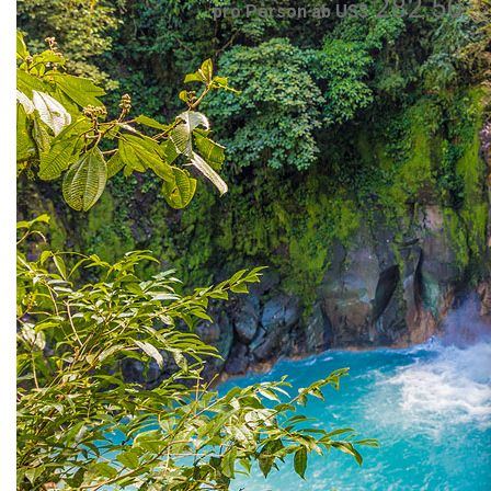
282.50
pro Person ab US$