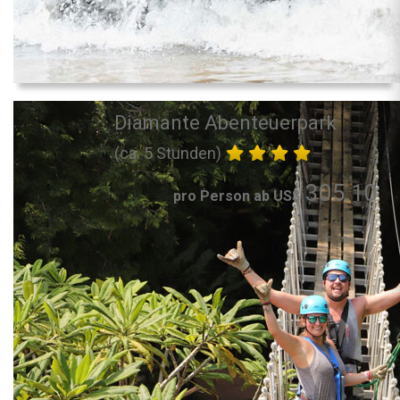
Diamante Abenteuerpark
(ca. 5 Stunden)
305.10
pro Person ab US$