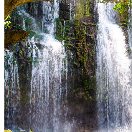
248.60
pro Person ab US$