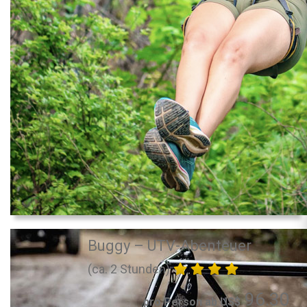
Buggy – UTV-Abenteuer
(ca. 2 Stunden)
96.30
pro Person ab US$