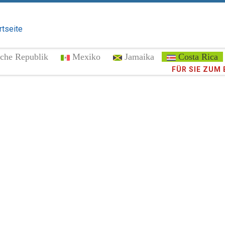
rtseite
che Republik
Mexiko
Jamaika
Costa Rica
Vertrauen Si
FÜR SIE ZUM