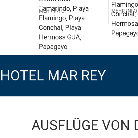
Flamingo
Tamarindo, Playa
MEHR INFO
MEHR INFO
Conchal,
Flamingo, Playa
Hermosa
Conchal, Playa
Papagay
Hermosa GUA,
Papagayo
HOTEL MAR REY
AUSFLÜGE VON 