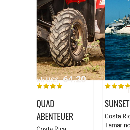
64.20
ab US$
1
QUAD
SUNSET
ABENTEUER
Costa Ri
Tamarind
Costa Rica