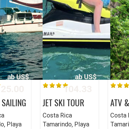
ab US$
ab US$
25.00
104.33
 SAILING
JET SKI TOUR
ATV &
ca
Costa Rica
Costa 
o, Playa
Tamarindo, Playa
Tamari