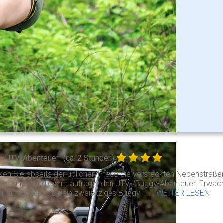
– UTV-Abenteuer
(ca. 2 Stunden)
ken Sie abseits der üblichen Pfade die versteckten Nebenstraß
hbar sind, bei diesem aufregenden UTV-/Buggy-Abenteuer. Erwac
n mit Kindern sich ein zweisitziges Buggy . . .
WEITER LESEN