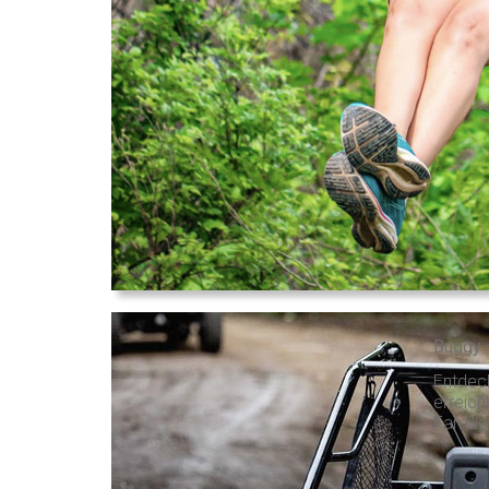
Buggy 
Entdec
erreic
Familie