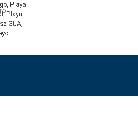
go, Playa
NFO
l, Playa
sa GUA,
ayo