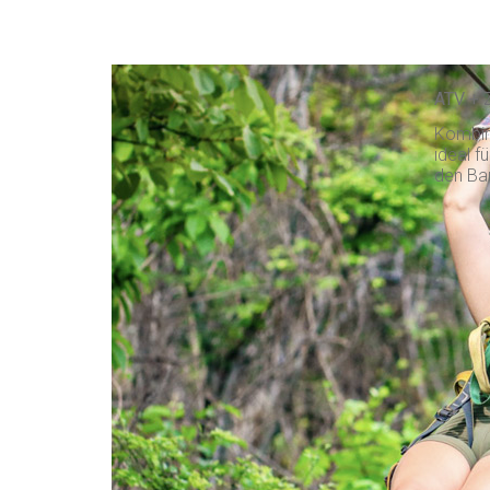
ATV + 
Kombini
ideal f
den Bau