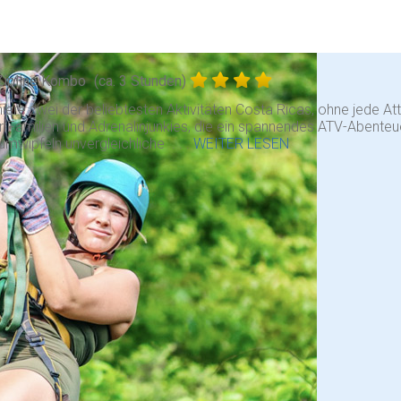
Zipline Kombo
(ca. 3 Stunden)
ere zwei der beliebtesten Aktivitäten Costa Ricas, ohne jede Att
ür Familien und Adrenalinjunkies, die ein spannendes ATV-Abenteu
mwipfeln unvergleichliche . . .
WEITER LESEN