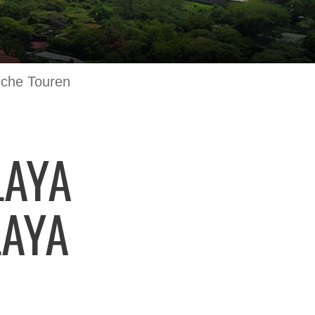
iche Touren
LAYA
LAYA