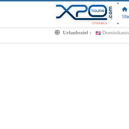
FOLGEN SIE
UNS:
Sta
COSTA RICA
Urlaubsziel :
Dominikanis
Transfers
Ausflüge
Privat
Kinderpreise
Dein Voucher