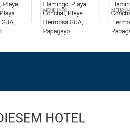
, Playa
Flamingo, Playa
Flamin
MEHR INFO
MEHR I
 Playa
Conchal, Playa
Concha
 GUA,
Hermosa GUA,
Hermo
o
Papagayo
Papag
DIESEM HOTEL