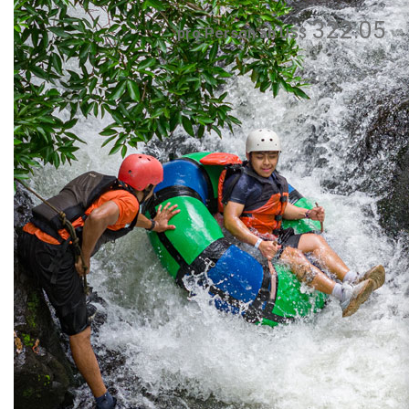
322.05
pro Person ab US$