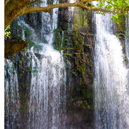
248.60
pro Person ab US$