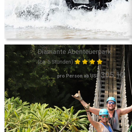
Diamante Abenteuerpark
(ca. 5 Stunden)
305.10
pro Person ab US$