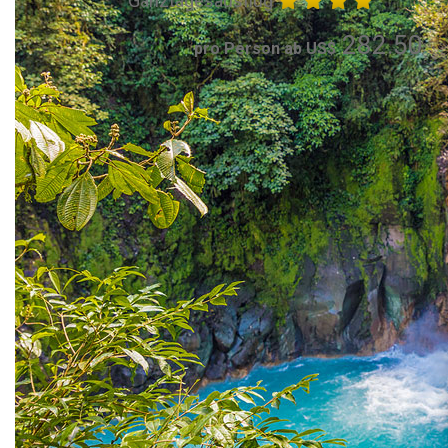
Ganztagesausflug
282.50
pro Person ab US$