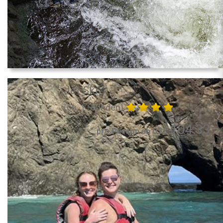
Jet Ski
(ca. 1 Stunden)
104.33
pro Person ab US$