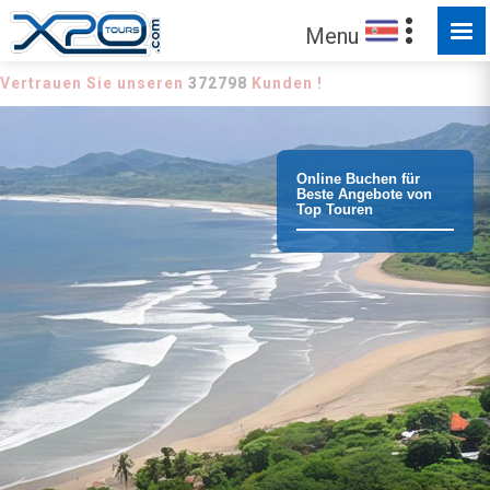
Menu
Vertrauen Sie unseren
372798
Kunden !
Online Buchen für
Beste Angebote von
Top Touren