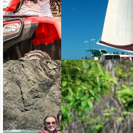
64.20
ab US$
ab US$
125.00