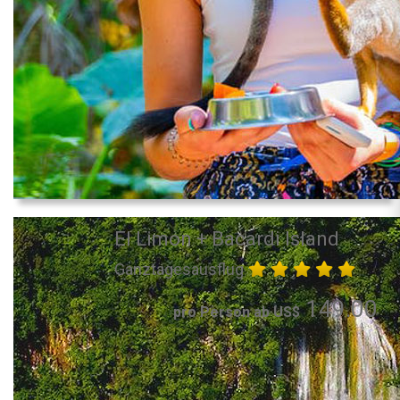
El Limon + Bacardi Island
Ganztagesausflug
149.00
pro Person ab US$