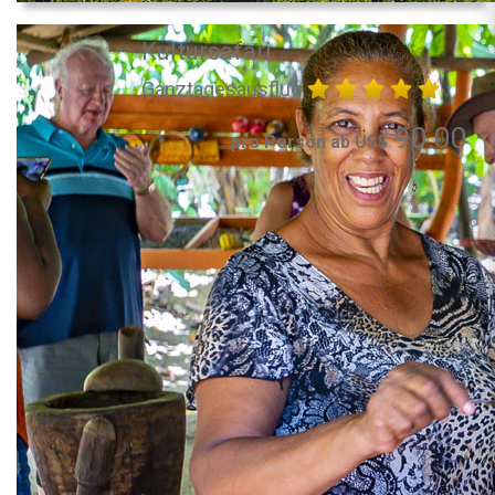
Kultursafari
Ganztagesausflug
90.00
pro Person ab US$