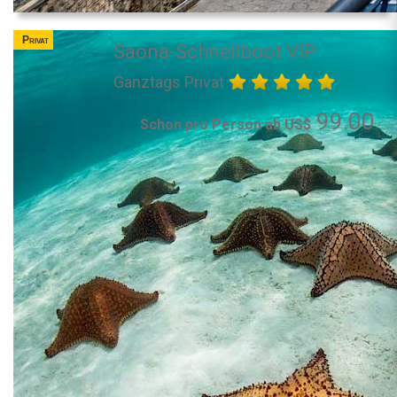
Privat
Saona-Schnellboot VIP
Ganztags Privat
99.00
Schon pro Person ab US$