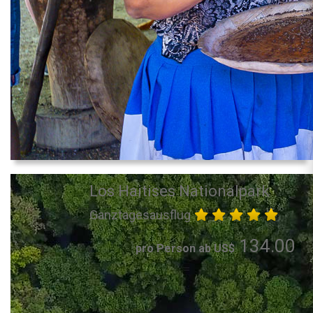
Los Haitises Nationalpark
Ganztagesausflug
134.00
pro Person ab US$