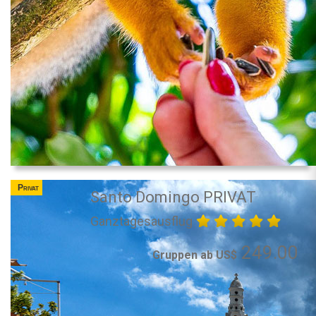
Privat
Santo Domingo PRIVAT
Ganztagesausflug
249.00
Gruppen ab US$