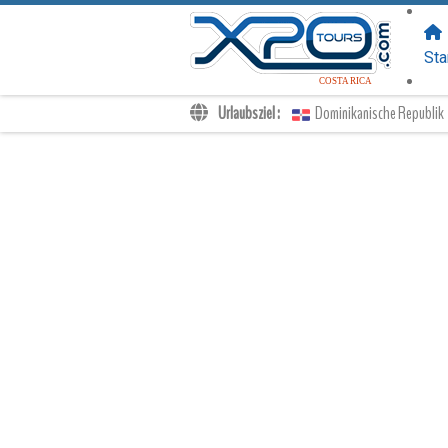
FOLGEN SIE
UNS:
Sta
COSTA RICA
Urlaubsziel :
Dominikanische Republik
Transfers
Ausflüge
Privat
Kinderpreise
Dein Voucher