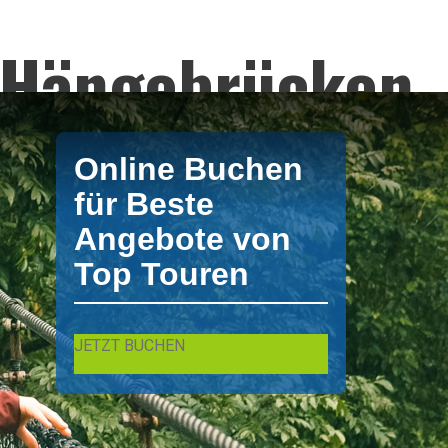
d Hängebrücken
sflüge
von
Online Buchen
für Beste
Angebote von
Top Touren
 von XPO Tours. La Fortuna / Arenal Touren
JETZT BUCHEN
tuna / Arenal und Ausflug und Tagestour in La Fortuna / Arenal.