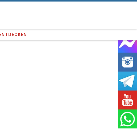
e unseren
373,092
Kunden !