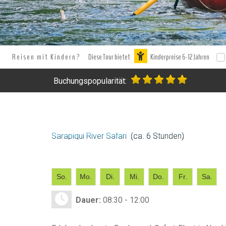
Reisen mit Kindern?
Diese Tour bietet
Kinderpreise 6-12 Jahren
Buchungspopularität:
Sarapiqui River Safari
(ca. 6 Stunden)
So.
Mo.
Di.
Mi.
Do.
Fr.
Sa.
Dauer:
08:30 - 12:00