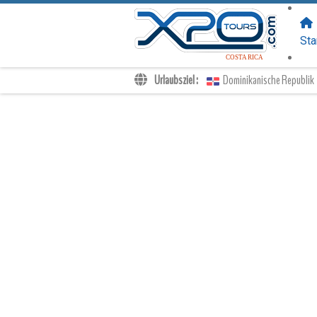
FOLGEN SIE
UNS:
Sta
COSTA RICA
Urlaubsziel :
Dominikanische Republik
Transfers
Ausflüge
Privat
Kinderpreise
Dein Voucher