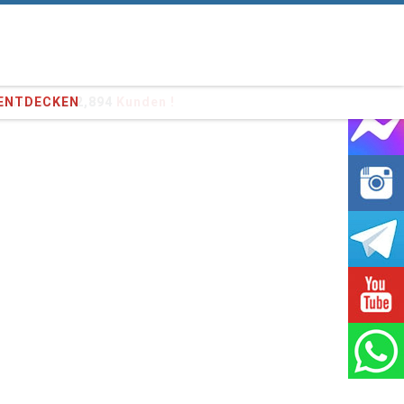
e unseren
372,894
Kunden !