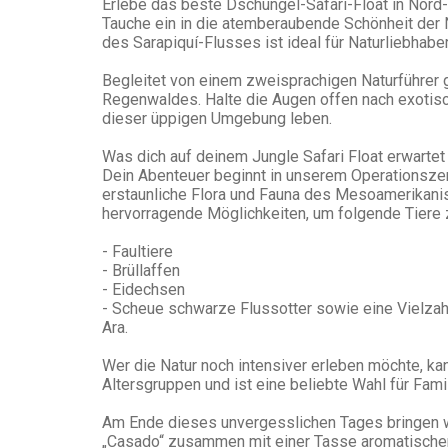
Erlebe das beste Dschungel-Safari-Float in Nord-
Tauche ein in die atemberaubende Schönheit der N
des Sarapiquí-Flusses ist ideal für Naturliebhabe
Begleitet von einem zweisprachigen Naturführer g
Regenwaldes. Halte die Augen offen nach exotisch
dieser üppigen Umgebung leben.
Was dich auf deinem Jungle Safari Float erwartet
Dein Abenteuer beginnt in unserem Operationszent
erstaunliche Flora und Fauna des Mesoamerikanis
hervorragende Möglichkeiten, um folgende Tiere 
- Faultiere
- Brüllaffen
- Eidechsen
- Scheue schwarze Flussotter sowie eine Vielzahl
Ara.
Wer die Natur noch intensiver erleben möchte, kan
Altersgruppen und ist eine beliebte Wahl für Fam
Am Ende dieses unvergesslichen Tages bringen wi
„Casado“ zusammen mit einer Tasse aromatischem