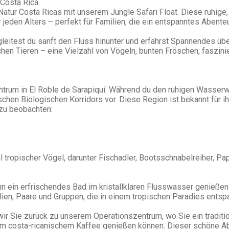
Costa Rica.
atur Costa Ricas mit unserem Jungle Safari Float. Diese ruhige,
r jeden Alters – perfekt für Familien, die ein entspanntes Abente
leitest du sanft den Fluss hinunter und erfährst Spannendes über
en Tieren – eine Vielzahl von Vögeln, bunten Fröschen, faszinie
rum in El Roble de Sarapiquí. Während du den ruhigen Wasserwege
chen Biologischen Korridors vor. Diese Region ist bekannt für 
zu beobachten:
 tropischer Vögel, darunter Fischadler, Bootsschnabelreiher, Pa
n ein erfrischendes Bad im kristallklaren Flusswasser genießen. 
ilien, Paare und Gruppen, die in einem tropischen Paradies ents
r Sie zurück zu unserem Operationszentrum, wo Sie ein traditi
 costa-ricanischem Kaffee genießen können. Dieser schöne Absc