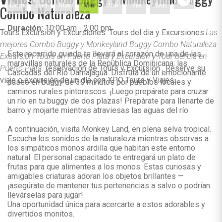
Dom
Lun
Mar
Mie
Jue
Vie
Sab
Combo Naturaleza
Duración:
10:00 am - 2:00 pm
Tours Excursión y Excursiones. Tours del dia y Excursiones.
Las
mejores Combo Buggy y Monkeyland Buggy Combo Naturaleza
Este recorrido guiado te llevará al corazón de una de las
Excursión Tours en Puerto Plata y Excursión y Tour del dia en
maravillas naturales de la República Dominicana: las
Puerto Plata.
reservación de Tours y Excursión . Reserve su
Cascadas del Río Damajagua. Disfruta de un emocionante
viaje o excursión de un día con XPO Tours y Viajes.
paseo en buggy de 30 minutos por pueblos locales y
caminos rurales pintorescos. ¡Luego prepárate para cruzar
un río en tu buggy de dos plazas! Prepárate para llenarte de
barro y mojarte mientras atraviesas las aguas del río.
A continuación, visita Monkey Land, en plena selva tropical.
Escucha los sonidos de la naturaleza mientras observas a
los simpáticos monos ardilla que habitan este entorno
natural. El personal capacitado te entregará un plato de
frutas para que alimentes a los monos. Estas curiosas y
amigables criaturas adoran los objetos brillantes —
¡asegúrate de mantener tus pertenencias a salvo o podrían
llevárselas para jugar!
Una oportunidad única para acercarte a estos adorables y
divertidos monitos.