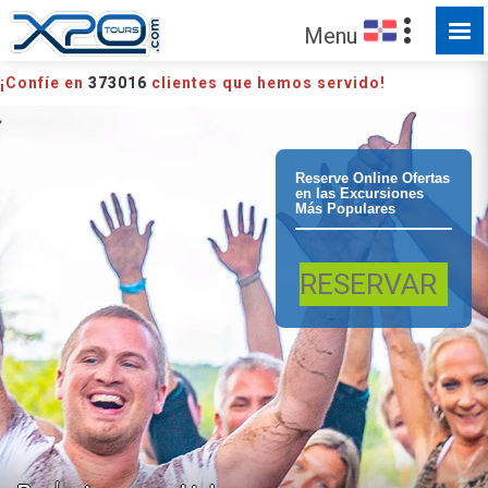
Menu
¡Confíe en
373016
clientes que hemos servido!
Puerto Plata
Reserve Online Ofertas
en las Excursiones
Más Populares
Combo Buggy y
RESERVAR
Monkeyland
Buggy Combo