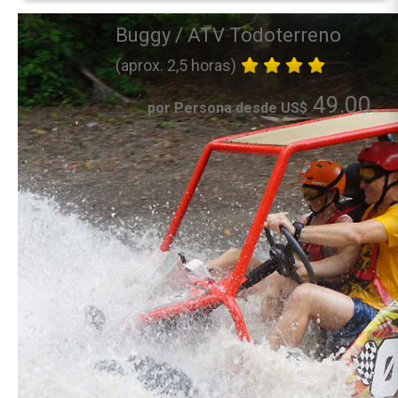
Buggy / ATV Todoterreno
(aprox. 2,5 horas)
49.00
por Persona desde US$