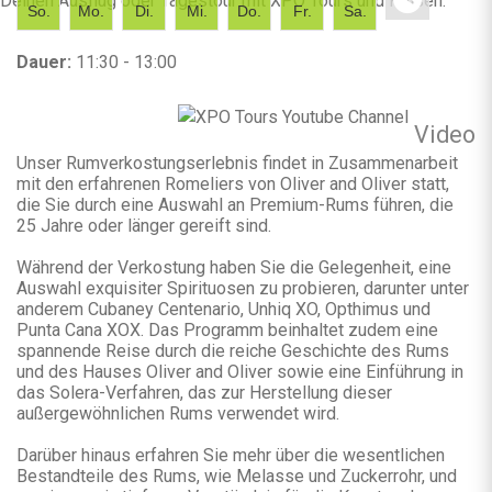
Deinen Ausflug oder Tagestour mit XPO Tours und Reisen.
So.
Mo.
Di.
Mi.
Do.
Fr.
Sa.
Dauer:
11:30 - 13:00
Video
Unser Rumverkostungserlebnis findet in Zusammenarbeit
mit den erfahrenen Romeliers von Oliver and Oliver statt,
die Sie durch eine Auswahl an Premium-Rums führen, die
25 Jahre oder länger gereift sind.
Während der Verkostung haben Sie die Gelegenheit, eine
Auswahl exquisiter Spirituosen zu probieren, darunter unter
anderem Cubaney Centenario, Unhiq XO, Opthimus und
Punta Cana XOX. Das Programm beinhaltet zudem eine
spannende Reise durch die reiche Geschichte des Rums
und des Hauses Oliver and Oliver sowie eine Einführung in
das Solera-Verfahren, das zur Herstellung dieser
außergewöhnlichen Rums verwendet wird.
Darüber hinaus erfahren Sie mehr über die wesentlichen
Bestandteile des Rums, wie Melasse und Zuckerrohr, und