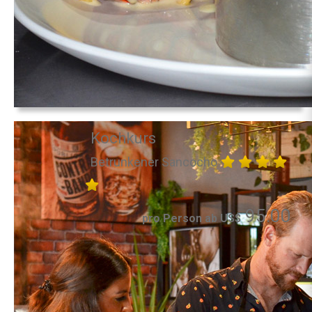
Kochkurs
Betrunkener Sancocho
95.00
pro Person ab US$