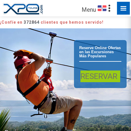
Menu
¡Confíe en
372864
clientes que hemos servido!
Samana
Reserve Online Ofertas
en las Excursiones
Más Populares
Tirolesa en
RESERVAR
Samaná
Tirolesas