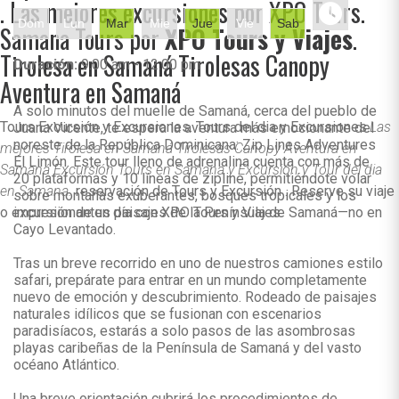
. Las mejores excursiones por XPO Tours.
Dom
Lun
Mar
Mie
Jue
Vie
Sab
Samana Tours por
XPO Tours y Viajes
.
Tirolesa en Samaná Tirolesas Canopy
Duración:
9:00 am - 12:00 pm
Aventura en Samaná
A solo minutos del muelle de Samaná, cerca del pueblo de
Tours Excursión y Excursiones. Tours del dia y Excursiones.
Las
Juana Vicente, te espera la aventura más emocionante del
noreste de la República Dominicana: Zip Lines Adventures
mejores Tirolesa en Samaná Tirolesas Canopy Aventura en
El Limón. Este tour lleno de adrenalina cuenta con más de
Samaná Excursión Tours en Samana y Excursión y Tour del dia
20 plataformas y 10 líneas de zipline, permitiéndote volar
en Samana.
reservación de Tours y Excursión . Reserve su viaje
sobre montañas exuberantes, bosques tropicales y los
o excursión de un día con XPO Tours y Viajes.
impresionantes paisajes de la Península de Samaná—no en
Cayo Levantado.
Tras un breve recorrido en uno de nuestros camiones estilo
safari, prepárate para entrar en un mundo completamente
nuevo de emoción y descubrimiento. Rodeado de paisajes
naturales idílicos que se fusionan con escenarios
paradisíacos, estarás a solo pasos de las asombrosas
playas caribeñas de la Península de Samaná y del vasto
océano Atlántico.
Una breve orientación cubrirá los procedimientos de