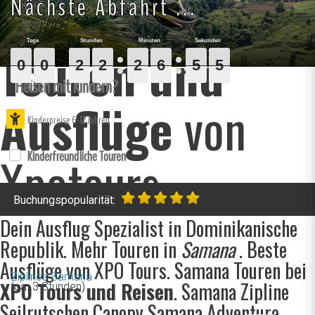
Adventure
Nächste Abfahrt ...
Touren und
0
0
0
0
0
0
2
2
2
2
2
2
2
2
2
6
6
6
5
5
5
4
4
4
0
0
2
2
2
6
5
4
Reisen mit Kindern?
Ausflüge
von
Kinderpreise 6-12 Jahren
Xpotours.
Kinderfreundliche Touren
Buchungspopularität:
Dein Ausflug Spezialist in Dominikanische
Republik. Mehr Touren in
Samana
. Beste
Ausflüge von XPO Tours. Samana Touren bei
Ziplines Samana
XPO Tours und Reisen
. Samana Zipline
(ca. 3 Stunden)
Seilrutschen Canopy Samana Adventure