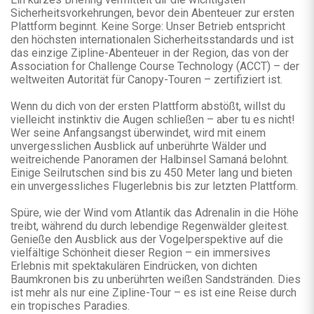
Sicherheitsvorkehrungen, bevor dein Abenteuer zur ersten
Plattform beginnt. Keine Sorge: Unser Betrieb entspricht
den höchsten internationalen Sicherheitsstandards und ist
das einzige Zipline-Abenteuer in der Region, das von der
Association for Challenge Course Technology (ACCT) – der
weltweiten Autorität für Canopy-Touren – zertifiziert ist.
Wenn du dich von der ersten Plattform abstößt, willst du
vielleicht instinktiv die Augen schließen – aber tu es nicht!
Wer seine Anfangsangst überwindet, wird mit einem
unvergesslichen Ausblick auf unberührte Wälder und
weitreichende Panoramen der Halbinsel Samaná belohnt.
Einige Seilrutschen sind bis zu 450 Meter lang und bieten
ein unvergessliches Flugerlebnis bis zur letzten Plattform.
Spüre, wie der Wind vom Atlantik das Adrenalin in die Höhe
treibt, während du durch lebendige Regenwälder gleitest.
Genieße den Ausblick aus der Vogelperspektive auf die
vielfältige Schönheit dieser Region – ein immersives
Erlebnis mit spektakulären Eindrücken, von dichten
Baumkronen bis zu unberührten weißen Sandstränden. Dies
ist mehr als nur eine Zipline-Tour – es ist eine Reise durch
ein tropisches Paradies.