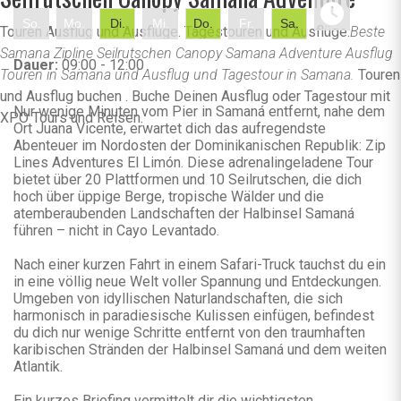
So.
Mo.
Di.
Mi.
Do.
Fr.
Sa.
Touren Ausflug und Ausflüge. Tagestouren und Ausflüge.
Beste
Samana Zipline Seilrutschen Canopy Samana Adventure Ausflug
Dauer:
09:00 - 12:00
Touren in Samana und Ausflug und Tagestour in Samana.
Touren
und Ausflug buchen . Buche Deinen Ausflug oder Tagestour mit
Nur wenige Minuten vom Pier in Samaná entfernt, nahe dem
XPO Tours und Reisen.
Ort Juana Vicente, erwartet dich das aufregendste
Abenteuer im Nordosten der Dominikanischen Republik: Zip
Lines Adventures El Limón. Diese adrenalingeladene Tour
bietet über 20 Plattformen und 10 Seilrutschen, die dich
hoch über üppige Berge, tropische Wälder und die
atemberaubenden Landschaften der Halbinsel Samaná
führen – nicht in Cayo Levantado.
Nach einer kurzen Fahrt in einem Safari-Truck tauchst du ein
in eine völlig neue Welt voller Spannung und Entdeckungen.
Umgeben von idyllischen Naturlandschaften, die sich
harmonisch in paradiesische Kulissen einfügen, befindest
du dich nur wenige Schritte entfernt von den traumhaften
karibischen Stränden der Halbinsel Samaná und dem weiten
Atlantik.
Ein kurzes Briefing vermittelt dir die wichtigsten