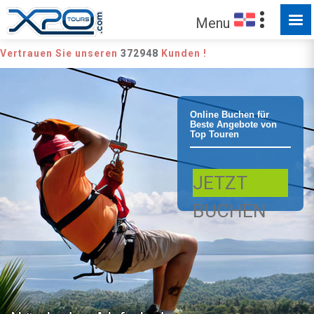
Menu
Vertrauen Sie unseren
372948
Kunden !
Samana
Online Buchen für
Beste Angebote von
Top Touren
Samana Zipline
JETZT
Seilrutschen
BUCHEN
Canopy Samana