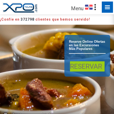
Menu
¡Confíe en
372798
clientes que hemos servido!
Punta Cana
Reserve Online Ofertas
en las Excursiones
Más Populares
Clase de cocina
RESERVAR
Sancocho
Borracho