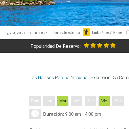
¿Viajando con niños?
Ofertas de este tour
Tarifas Niños 2-12 años
Popularidad De Reserva::
Los Haitises Parque Nacional
Excursión Día Com
Dom
Lun
Mar
Mie
Jue
Vie
Sab
Duración:
9:00 am - 4:00 pm