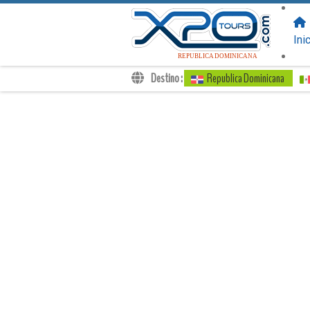
SIGUENOS
EN:
Ini
REPUBLICA DOMINICANA
Destino :
Republica Dominicana
Traslados
Excursiones
Privado
Tarifa de Niños
Tu Voucher