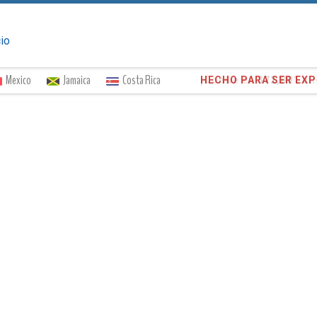
cio
Mexico
Jamaica
Costa Rica
¡Confíe en
372,891
cli