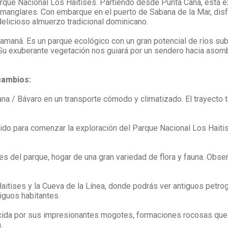
rque Nacional Los Haitises. Partiendo desde Punta Cana, esta ex
manglares. Con embarque en el puerto de Sabana de la Mar, disf
delicioso almuerzo tradicional dominicano.
Samaná. Es un parque ecológico con un gran potencial de ríos su
Su exuberante vegetación nos guiará por un sendero hacia asomb
 cambios:
a / Bávaro en un transporte cómodo y climatizado. El trayecto te
ápido para comenzar la exploración del Parque Nacional Los Hait
s del parque, hogar de una gran variedad de flora y fauna. Obse
aitises y la Cueva de la Línea, donde podrás ver antiguos petrog
tiguos habitantes.
cida por sus impresionantes mogotes, formaciones rocosas que
.