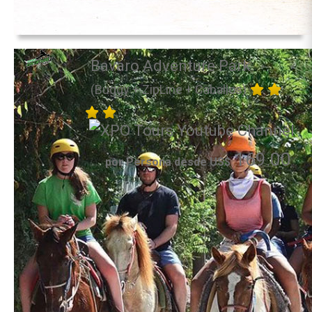
Bavaro Adventure Park
(Buggy + ZipLine + Caballos)
169.00
por Persona desde US$