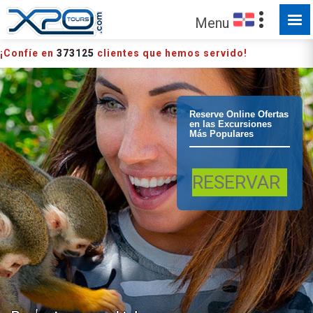
HECHO PARA SER EXPLORADO
Menu
¡Confíe en
373125
clientes que hemos servido!
Punta Cana -
Reserve Online Ofertas
en las Excursiones
Más Populares
Bavaro Combo
RESERVAR
Buggy y
Monkeyland