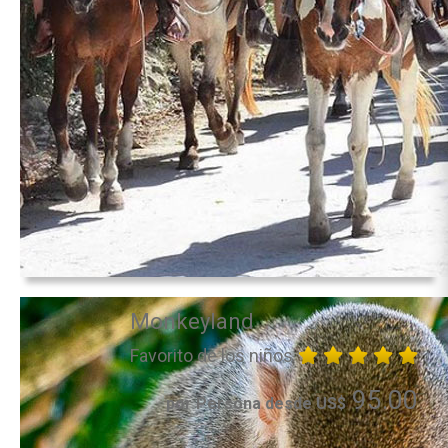
Monkeyland
Favorito de los niños
95.00
por Persona desde US$