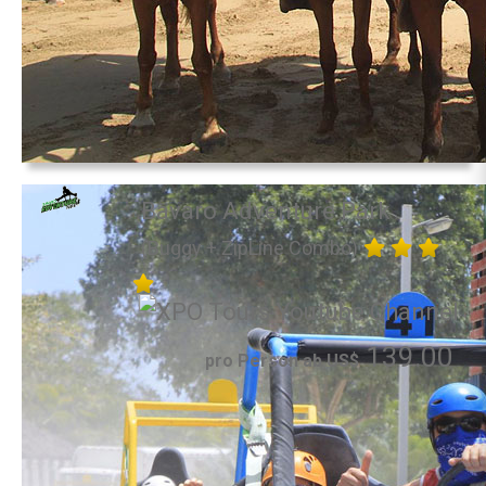
Bavaro Adventure Park
(Buggy + ZipLine Combo)
139.00
pro Person ab US$