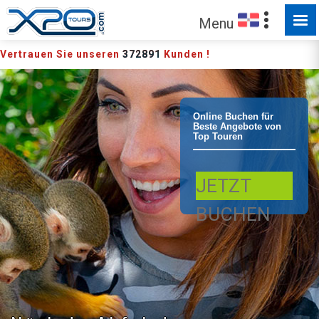
FÜR SIE ZUM ENTDECKEN
Menu
Vertrauen Sie unseren
372891
Kunden !
Punta Cana -
Online Buchen für
Beste Angebote von
Top Touren
Bavaro Buggy
JETZT
und
BUCHEN
Monkeyland-