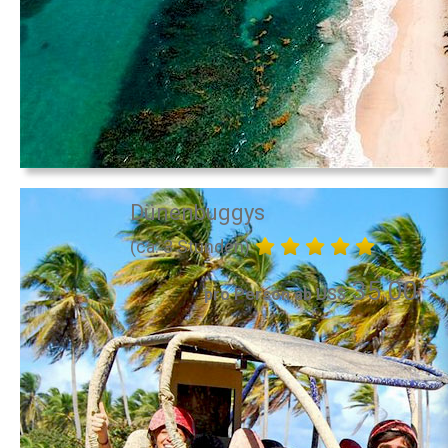
Dünenbuggys
(ca. 3 Stunden)
35.00
pro Person ab US$