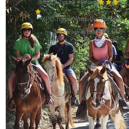
(Buggy + ZipLine + Reiten)
169.00
pro Person ab US$