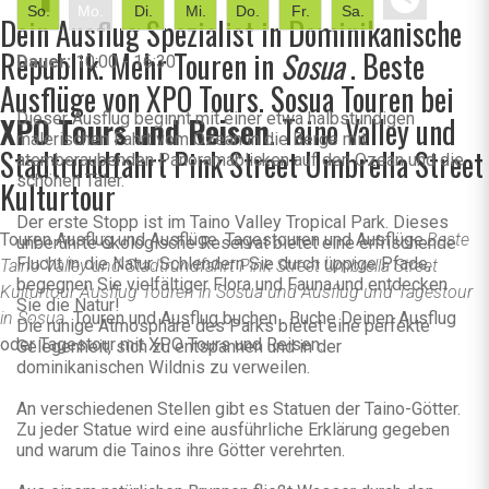
So.
Mo.
Di.
Mi.
Do.
Fr.
Sa.
Dein Ausflug Spezialist in Dominikanische
Republik. Mehr Touren in
Sosua
. Beste
Dauer:
10:00 - 16:30
Ausflüge von XPO Tours. Sosua Touren bei
Dieser Ausflug beginnt mit einer etwa halbstündigen
XPO Tours und Reisen
. Taino Valley und
malerischen Fahrt vom Ozean in die Berge mit
Stadtrundfahrt Pink Street Umbrella Street
atemberaubenden Panoramablicken auf den Ozean und die
schönen Täler.
Kulturtour
Der erste Stopp ist im Taino Valley Tropical Park. Dieses
Touren Ausflug und Ausflüge. Tagestouren und Ausflüge.
Beste
unberührte ökologische Reservat bietet eine erfrischende
Flucht in die Natur. Schlendern Sie durch üppige Pfade,
Taino Valley und Stadtrundfahrt Pink Street Umbrella Street
begegnen Sie vielfältiger Flora und Fauna und entdecken
Kulturtour Ausflug Touren in Sosua und Ausflug und Tagestour
Sie die Natur!
in Sosua.
Touren und Ausflug buchen . Buche Deinen Ausflug
Die ruhige Atmosphäre des Parks bietet eine perfekte
oder Tagestour mit XPO Tours und Reisen.
Gelegenheit, sich zu entspannen und in der
dominikanischen Wildnis zu verweilen.
An verschiedenen Stellen gibt es Statuen der Taino-Götter.
Zu jeder Statue wird eine ausführliche Erklärung gegeben
und warum die Tainos ihre Götter verehrten.