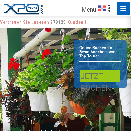
FÜR SIE ZUM ENTDECKEN
Menu
Vertrauen Sie unseren
373125
Kunden !
Sosua Taino
Online Buchen für
Beste Angebote von
Top Touren
Valley und
JETZT
Stadtrundfahrt
BUCHEN
Pink Street