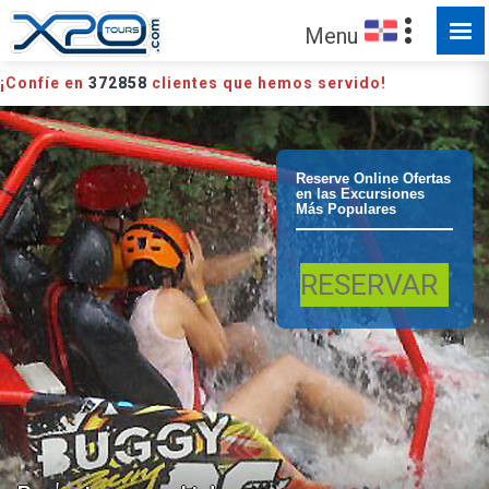
Menu
¡Confíe en
372858
clientes que hemos servido!
Puerto Plata
Reserve Online Ofertas
en las Excursiones
Más Populares
Puerto Plata
RESERVAR
Tour en Buggy
Cuatriciclo