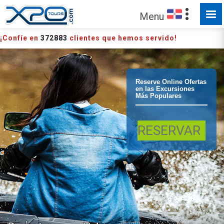
Menu
¡Confíe en
372883
clientes que hemos servido!
Punta Cana -
Reserve Online Ofertas
en las Excursiones
Más Populares
Bavaro
RESERVAR
Cuatrimotos
Punta Cana