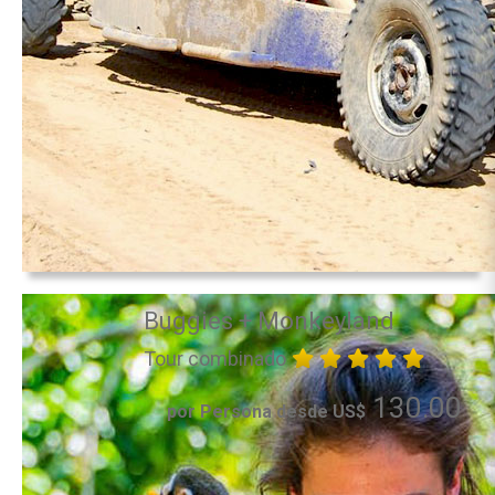
Buggies + Monkeyland
Tour combinado
130.00
por Persona desde US$