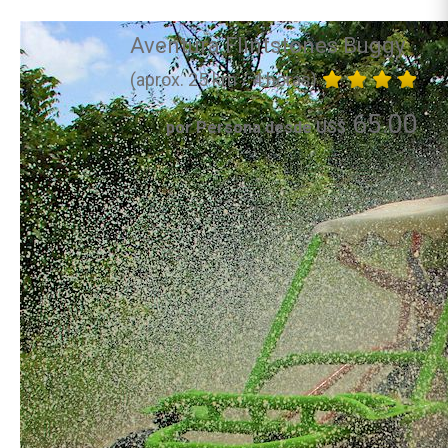
Aventura Flintstones Buggy
(aprox. 25 km / 4 horas)
65.00
por Persona desde US$