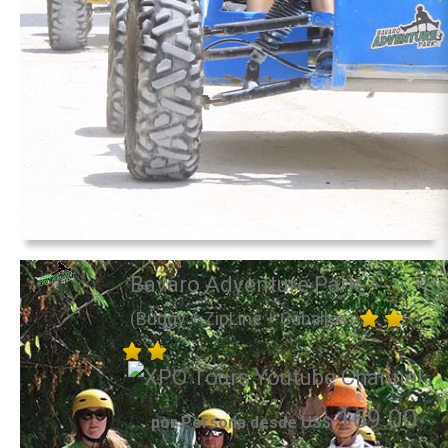
Bavaro Adventure Park
(Buggy + ZipLine + Caballos)
169.00
por Persona desde US$