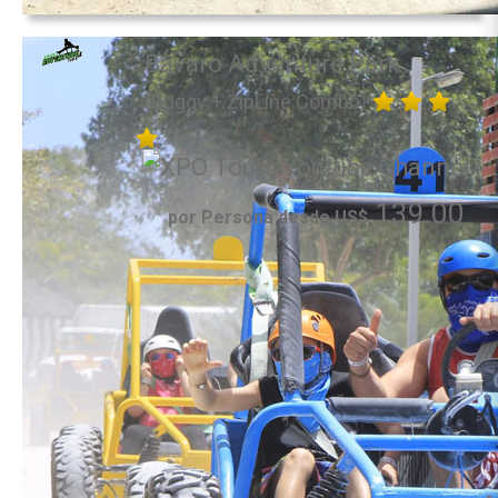
Bavaro Adventure Park
(Buggy + ZipLine Combo)
139.00
por Persona desde US$