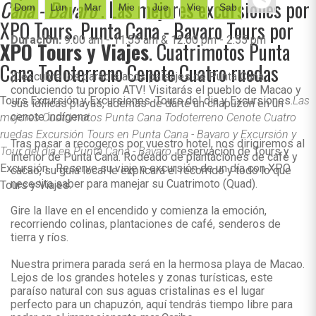
Cana - Bavaro
. Las mejores excursiones por
Dom
Lun
Mar
Mie
Jue
Vie
Sab
XPO Tours. Punta Cana - Bavaro Tours por
Duración:
9:00 am - 11:55 am & 12:00 pm - 2:55 pm
XPO Tours y Viajes
. Cuatrimotos Punta
Cana Todoterreno Cenote Cuatro ruedas
¡Descubre los paradisíacos paisajes de Punta Cana,
conduciendo tu propio ATV! Visitarás el pueblo de Macao y
Tours Excursión y Excursiones. Tours del dia y Excursiones.
Las
sus idílicas playas, además de darte un chapuzón en un
cenote indígena.
mejores Cuatrimotos Punta Cana Todoterreno Cenote Cuatro
ruedas Excursión Tours en Punta Cana - Bavaro y Excursión y
Tras pasar a recogeros por vuestro hotel, nos dirigiremos al
Tour del dia en Punta Cana - Bavaro.
reservación de Tours y
interior de Punta Cana. Rodeado de plantaciones de café y
Excursión . Reserve su viaje o excursión de un día con XPO
cacao, su guía local le explicará el recorrido y todo lo que
necesita saber para manejar su Cuatrimoto (Quad).
Tours y Viajes.
Gire la llave en el encendido y comienza la emoción,
recorriendo colinas, plantaciones de café, senderos de
tierra y ríos.
Nuestra primera parada será en la hermosa playa de Macao.
Lejos de los grandes hoteles y zonas turísticas, este
paraíso natural con sus aguas cristalinas es el lugar
perfecto para un chapuzón, aquí tendrás tiempo libre para