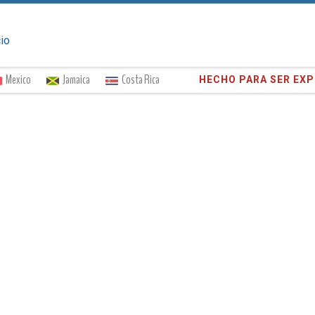
cio
Mexico
Jamaica
Costa Rica
¡Confíe en
373,020
cli