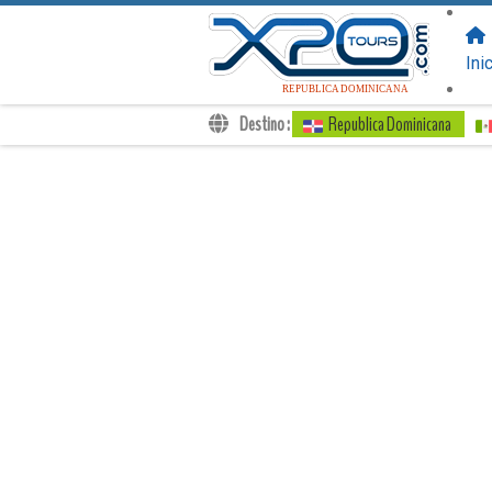
SIGUENOS
EN:
Ini
REPUBLICA DOMINICANA
Destino :
Republica Dominicana
Traslados
Excursiones
Privado
Tarifa de Niños
Tu Voucher