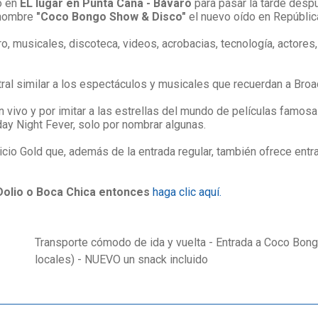
o en
EL lugar en Punta Cana - Bávaro
para pasar la tarde desp
n nombre
"Coco Bongo Show & Disco"
el nuevo oído en Repúblic
o, musicales, discoteca, videos, acrobacias, tecnología, actores
tral similar a los espectáculos y musicales que recuerdan a Br
vivo y por imitar a las estrellas del mundo de películas famos
ay Night Fever, solo por nombrar algunas.
vicio Gold que, además de la entrada regular, también ofrece entr
Dolio o Boca Chica entonces
haga clic aquí.
Transporte cómodo de ida y vuelta - Entrada a Coco Bongo
locales) - NUEVO un snack incluido