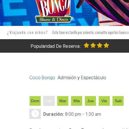
¿Viajando con niños?
Este tour es tarifa por asiento, consulte aquí los tours 
Popularidad De Reserva::
Coco Bongo
Admisión y Espectáculo
Dom
Lun
Mar
Mie
Jue
Vie
Sab
Duración:
8:00 pm - 1:30 am