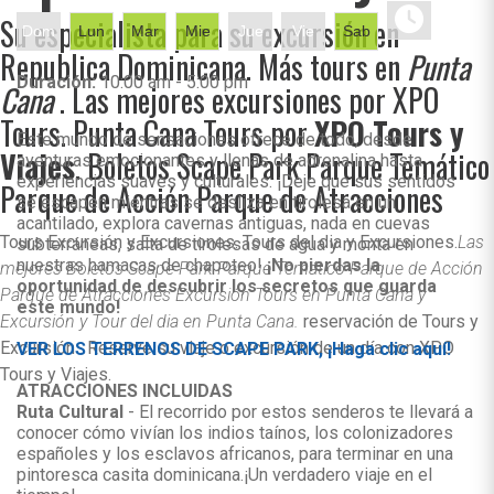
Su especialista para su excursión en
Dom
Lun
Mar
Mie
Jue
Vie
Sab
Republica Dominicana. Más tours en
Punta
Duración:
10:00 am - 5:00 pm
Cana
. Las mejores excursiones por XPO
Tours. Punta Cana Tours por
XPO Tours y
Este mundo de sensaciones ofrece de todo, desde
Viajes
. Boletos Scape Park Parque Temático
aventuras emocionantes y llenas de adrenalina hasta
experiencias suaves y culturales. ¡Deje que sus sentidos
Parque de Acción Parque de Atracciones
se escapen mientras se desliza en tirolesa en un
acantilado, explora cavernas antiguas, nada en cuevas
Tours Excursión y Excursiones. Tours del dia y Excursiones.
Las
subterráneas, salta de tirolesas de agua y monta en
nuestras hamacas de chapoteo!
¡No pierdas la
mejores Boletos Scape Park Parque Temático Parque de Acción
oportunidad de descubrir los secretos que guarda
Parque de Atracciones Excursión Tours en Punta Cana y
este mundo!
Excursión y Tour del dia en Punta Cana.
reservación de Tours y
Excursión . Reserve su viaje o excursión de un día con XPO
VER LOS TERRENOS DE SCAPE PARK, ¡Haga clic aquí!
Tours y Viajes.
ATRACCIONES INCLUIDAS
Ruta Cultural
- El recorrido por estos senderos te llevará a
conocer cómo vivían los indios taínos, los colonizadores
españoles y los esclavos africanos, para terminar en una
pintoresca casita dominicana.¡Un verdadero viaje en el