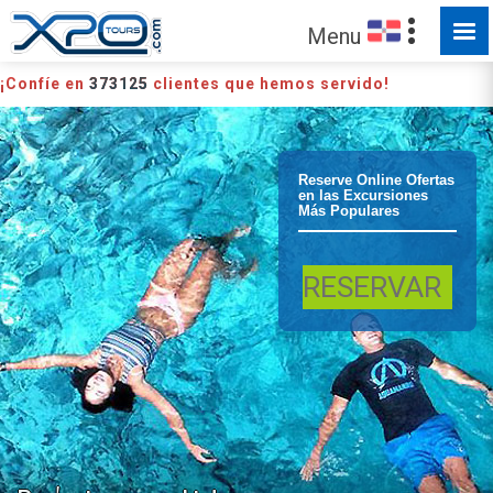
Menu
¡Confíe en
373125
clientes que hemos servido!
Punta Cana
Reserve Online Ofertas
en las Excursiones
Más Populares
Boletos Scape
RESERVAR
Park Parque
Temático