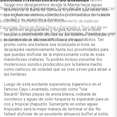
Según nos desplacemos desde la Marina hacia aguas
Tours Excursión y Excursiones. Tours del dia y Excursiones.
Las
abiertas de la Bahía de Samaná, lo primero que verás son
mejores Ballenas samana Desde Boca Chica Excursion desde
los signos de aleteos, coletazos (movimientos de la aleta
caudal) y su aparición a distancia.
boca chica Tour a las ballenas Avistamiento de ballenas
Excursión Tours en Boca Chica y Excursión y Tour del dia en
Tu anfitrión angloparlante y tu guía turístico en el bote
Boca Chica.
reservación de Tours y Excursión . Reserve su viaje
tendrán conocimiento técnico de las Ballenas Jorobadas y
te darán toda la información acerca de sus hábitos. Tan
o excursión de un día con XPO Tours y Viajes.
pronto como una ballena sea localizada el bote se
desplazará cautelosamente hasta sus proximidades para
que puedas disfrutar de la impresionante vista de esas
maravillosas criaturas. Tu podrás incluso escuchar los
misteriosos sonidos producidos por la ballena macho
como canticos de soledad que se cree sirven para atraer a
las hembras.
Luego de esta excitante experiencia, bajaremos en el
famoso Cayo Levantado, conocido como “Isla
Bacardi”.Bellas playas de arena blanca, rodeada de
cocoteros y aguas de color turquesa te esperarán para un
rico y tropical chapuzón. Sumergirte en estas aguas
tropicales será la mejor manera de terminar el día. No
faltara’ disfrutar de un excelente almuerzo buffet al estilo