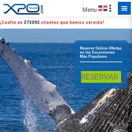
Menu
¡Confíe en
373092
clientes que hemos servido!
Boca Chica
Reserve Online Ofertas
en las Excursiones
Más Populares
Ballenas
RESERVAR
samana Desde
Boca Chica