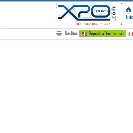
SIGUENOS
EN:
Ini
REPUBLICA DOMINICANA
Destino :
Republica Dominicana
Traslados
Excursiones
Privado
Tarifa de Niños
Tu Voucher