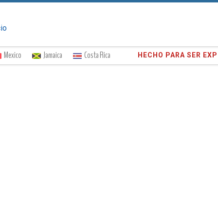
cio
Mexico
Jamaica
Costa Rica
¡Confíe en
373,016
cli