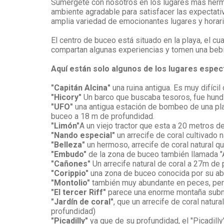
Sumérgete con nosotros en los lugares más hermo
ambiente agradable para satisfacer las expectat
amplia variedad de emocionantes lugares y horari
El centro de buceo está situado en la playa, el 
compartan algunas experiencias y tomen una bebi
Aquí están solo algunos de los lugares espec
"Capitán Alcina"
una ruina antigua. Es muy difíci
"Hicory"
Un barco que buscaba tesoros, fue hundi
"UFO"
una antigua estación de bombeo de una plat
buceo a 18 m de profundidad.
"Limón"
A un viejo tractor que esta a 20 metros 
"Nando especial"
un arrecife de coral cultivado
"Belleza"
un hermoso, arrecife de coral natural q
"Embudo"
de la zona de buceo también llamada 
"Cañones"
Un arrecife natural de coral a 27m de
"Corippio"
una zona de buceo conocida por su ab
"Montolio"
también muy abundante en peces, per
"El tercer Riff"
parece una enorme montaña subma
"Jardín de coral"
, que un arrecife de coral natu
profundidad)
"Picadilly"
ya que de su profundidad, el "Picadilly