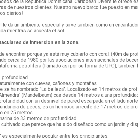
sos de la República Dominicana. Caribbean Divers le ofrece es
ivas de nuestros clientes. Nuestro nuevo barco fue puesto en m
os diarios!
cual le da un ambiente especial y sirve también como un encanta
da mientras se acuesta el sol.
taculares de inmersion en la zona.
l de encontrar porque ya está muy cubierto con coral. (40m de pr
do cerca de 1980 por las asociaciones internacionales de buce
aforma petrolífera (llamado así por su forma de UFO), también f
de profundidad.
 naturalmente con cuevas, cañones y montañas.
ue se ha nombrado "La belleza". Localizado en 14 metros de pro
"Almendra" (Mandelbaum) cae desde 14 metros a una profundid
 profundidad con un desnivel de pared escarpada en el lado norte
undancia de peces, es un hermoso arrecife de 17 metros de pr
o en 25 metros.
rina de 33 metros de profundidad.
ral cultivado que parece que ha sido diseñado como un jardín y 
" es especialmente popular entre los principiantes.