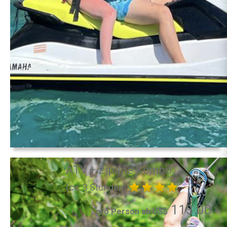
ATV + Zipline Kombo
(ca. 3 Stunden)
113.00
pro Person ab US$