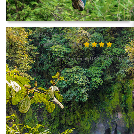
Rio Celeste Komo
Ganztagesausflug
282.50
pro Person ab US$