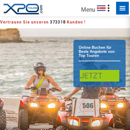
Menu
Vertrauen Sie unseren
373318
Kunden !
Tamarindo
Online Buchen für
Beste Angebote von
Top Touren
Tamarindo ATV-
JETZT
Abenteuer 4x4-
BUCHEN
Tour Natur