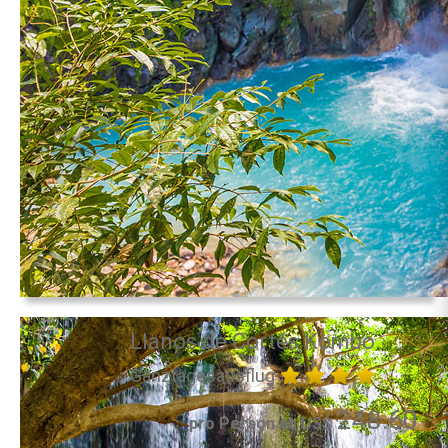
Llanos de Cortés Kombo
Ganztagesausflug
248.60
pro Person ab US$