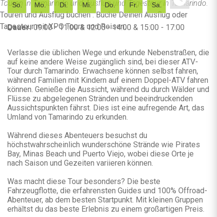
Touren in Tamarindo und Ausflug und Tagestour in Tamarindo.
So.
Mo.
Di.
Mi.
Do.
Fr.
Sa.
Touren und Ausflug buchen . Buche Deinen Ausflug oder
Tagestour mit XPO Tours und Reisen.
Dauer:
09:00 - 11:00 & 12:00 - 14:00 & 15:00 - 17:00
Verlasse die üblichen Wege und erkunde Nebenstraßen, die
auf keine andere Weise zugänglich sind, bei dieser ATV-
Tour durch Tamarindo. Erwachsene können selbst fahren,
während Familien mit Kindern auf einem Doppel-ATV fahren
können. Genieße die Aussicht, während du durch Wälder und
Flüsse zu abgelegenen Stränden und beeindruckenden
Aussichtspunkten fährst. Dies ist eine aufregende Art, das
Umland von Tamarindo zu erkunden.
Während dieses Abenteuers besuchst du
höchstwahrscheinlich wunderschöne Strände wie Pirates
Bay, Minas Beach und Puerto Viejo, wobei diese Orte je
nach Saison und Gezeiten variieren können.
Was macht diese Tour besonders? Die beste
Fahrzeugflotte, die erfahrensten Guides und 100% Offroad-
Abenteuer, ab dem besten Startpunkt. Mit kleinen Gruppen
erhältst du das beste Erlebnis zu einem großartigen Preis.