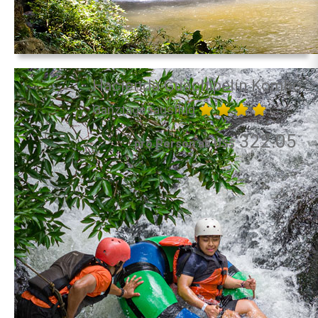
Hacienda Guachipelín Kombo
Ganztagesausflug
322.05
pro Person ab US$