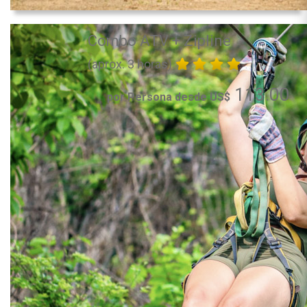
Combo ATV + Zipline
(aprox. 3 horas)
113.00
por Persona desde US$