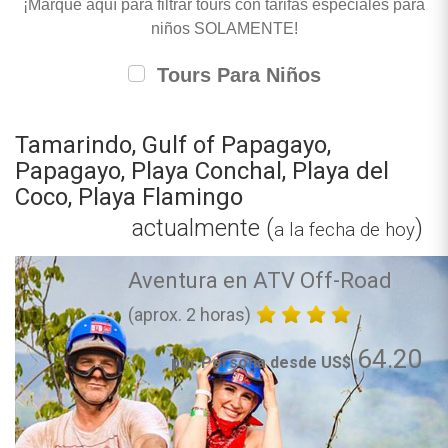
¡Marque aquí para filtrar tours con tarifas especiales para
niños SOLAMENTE!
Tours Para Niños
Tamarindo, Gulf of Papagayo,
Papagayo, Playa Conchal, Playa del
Coco, Playa Flamingo
actualmente (
)
a la fecha de hoy
Aventura en ATV Off-Road
(aprox. 2 horas)
64.20
por Persona desde US$