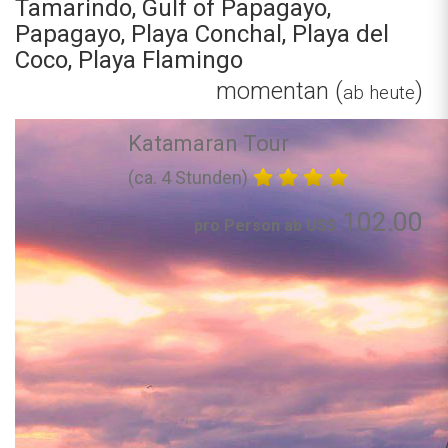
Tamarindo, Gulf of Papagayo,
Papagayo, Playa Conchal, Playa del
Coco, Playa Flamingo
momentan (
)
ab heute
Katamaran Tour
(ca. 4 Stunden)
102.00
pro Person ab US$