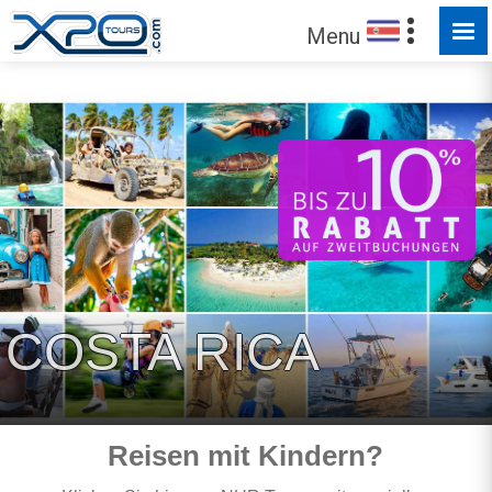
BUCHEN - JETZT EINFACHER GEMACHT
Menu
Vertrauen Sie unseren
373125
Kunden !
COSTA RICA
Reisen mit Kindern?