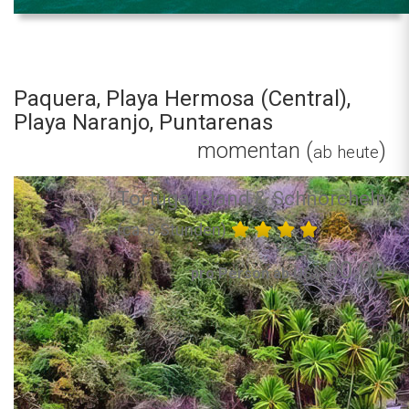
Paquera, Playa Hermosa (Central),
Playa Naranjo, Puntarenas
momentan (
)
ab heute
Tortuga Island & Schnorcheln
(ca. 6 Stunden)
90.00
pro Person ab US$