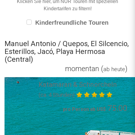
Klicken Sie hier, um NUR Touren mit speziellen
Kindertarifen zu filtern!
Kinderfreundliche Touren
Manuel Antonio / Quepos, El Silcencio,
Esterillos, Jacó, Playa Hermosa
(Central)
momentan (
)
ab heute
Katamaran & Schnorcheln
(ca. 4 Stunden)
75.00
pro Person ab US$