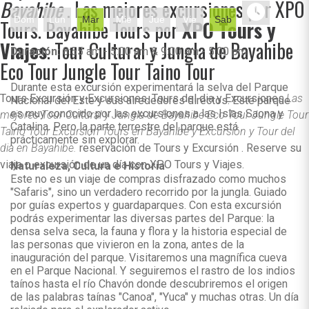
Bayahibe
. Las mejores excursiones por XPO
Dom
Lun
Mar
Mie
Jue
Vie
Sab
Tours. Bayahibe Tours por
XPO Tours y
Viajes
. Tour Cultural y Jungla de Bayahibe
Duración:
8:55 am - 5:00 am & 9:00 am - 5:00 pm
Eco Tour Jungle Tour Taino Tour
Durante esta excursión experimentará la selva del Parque
Tours Excursión y Excursiones. Tours del dia y Excursiones.
Las
Nacional del Este y sus alrededores directos. Este parque
es muy conocido por las excursiones a las Islas Saona y
mejores Tour Cultural y Jungla de Bayahibe Eco Tour Jungle Tour
Catalina. Pero la parte terrestre del parque está
Taino Tour Excursión Tours en Bayahibe y Excursión y Tour del
prácticamente sin explorar.
dia en Bayahibe.
reservación de Tours y Excursión . Reserve su
viaje o excursión de un día con XPO Tours y Viajes.
Naturaleza, Cultura e Historia
Este no es un viaje de compras disfrazado como muchos
"Safaris", sino un verdadero recorrido por la jungla. Guiado
por guías expertos y guardaparques. Con esta excursión
podrás experimentar las diversas partes del Parque: la
densa selva seca, la fauna y flora y la historia especial de
las personas que vivieron en la zona, antes de la
inauguración del parque. Visitaremos una magnífica cueva
en el Parque Nacional. Y seguiremos el rastro de los indios
taínos hasta el río Chavón donde descubriremos el origen
de las palabras taínas "Canoa", "Yuca" y muchas otras. Un día