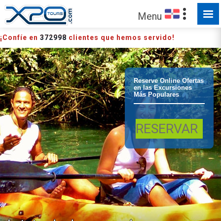
Menu
¡Confíe en
372998
clientes que hemos servido!
Bayahibe Tour
Reserve Online Ofertas
en las Excursiones
Más Populares
Cultural y
RESERVAR
Jungla de
Bayahibe Eco