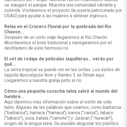
se inauguró el parque. Muestra una comunidad vibrante y
colorida. Visitaremos el proyecto de joyería patrocinado por
USAID para ayudar a las mujeres a obtener ingresos...
Relax en el Crucero Fluvial por la quebrada del Rio
Chavon...
Después de un corto viaje llegaremos al Río Chavón.
Abordaremos el bote tradicional y navegaremos por el
desfiladero de este hermoso río.
El set de rodaje de películas taquilleras... verás por
qué...
La selva tropical se puede ver en las orillas. Los éxitos de
taquilla Apocalypse Now y Rambo 3 se filman aquí.
Llegaremos a nuestra granja junto al río.
Cómo una pequeña cosecha taína salvó al mundo del
hambre...
Aquí daremos más información sobre el estilo de vida
taíno. Algunas de las palabras que usamos, como barbacoa
("barbacoa"), hamaca ("hamaca"), kanoa ("canoa"), tabaco
("tabaco"), yuca, batata ("camote") y Juracan (" huracán"),
origen de la lengua taína. Se pueden degustar los platillos