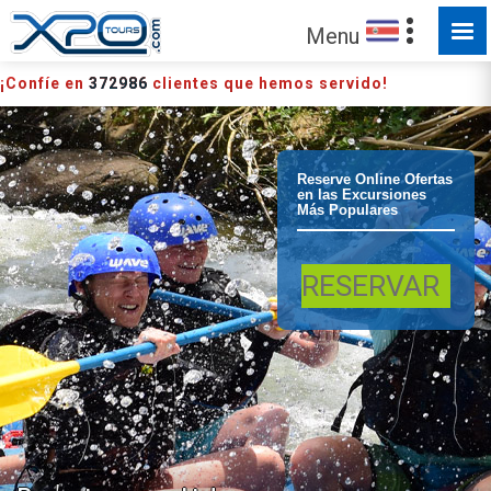
Menu
¡Confíe en
372986
clientes que hemos servido!
La Fortuna /
Reserve Online Ofertas
en las Excursiones
Más Populares
Arenal Rafting
RESERVAR
en aguas
bravas Rafting