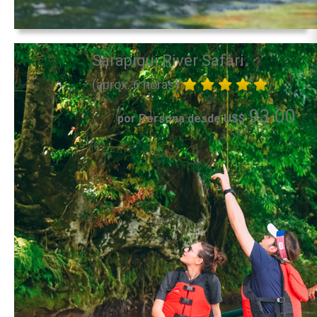
Sarapiqui River Safari
(aprox. 6 horas)
93.00
por Persona desde US$