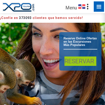
Menu
¡Confíe en
373093
clientes que hemos servido!
Puerto Plata
Reserve Online Ofertas
en las Excursiones
Más Populares
Monkeyland
RESERVAR
desde Puerto
Plata