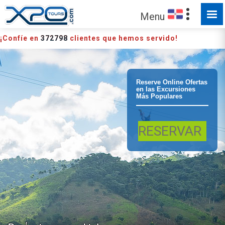
Menu
¡Confíe en
372798
clientes que hemos servido!
Puerto Plata
Reserve Online Ofertas
en las Excursiones
Más Populares
Aventura
RESERVAR
combinada en
tirolesa