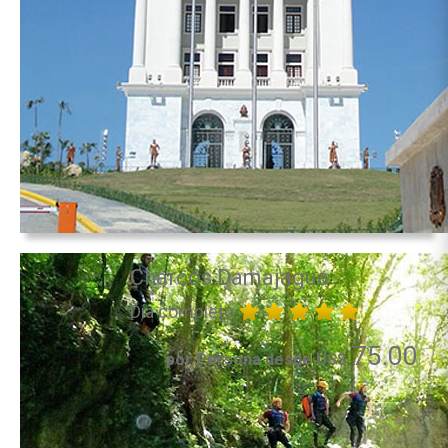
Charcos Damajagua
Día completo
75.00
por Persona desde US$